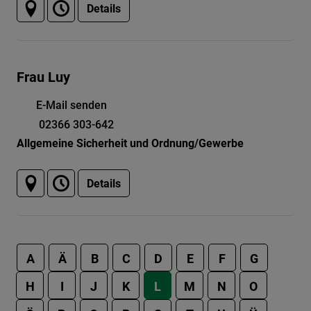
Details
Frau Luy
E-Mail senden
02366 303-642
Allgemeine Sicherheit und Ordnung/Gewerbe
Details
A
Ä
B
C
D
E
F
G
H
I
J
K
L
M
N
O