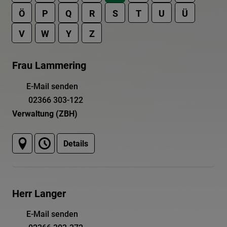
Ö
P
Q
R
S
T
U
Ü
V
W
Y
Z
Frau Lammering
E-Mail senden
02366 303-122
Verwaltung (ZBH)
Details
Herr Langer
E-Mail senden