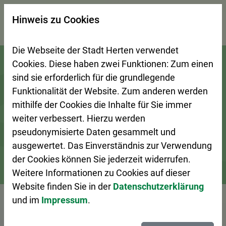
×
Hinweis zu Cookies
Suchseite mit Schnellsuche
Die Webseite der Stadt Herten verwendet
Zur Startseite (Schnelltaste 0)
Zum Seitenanfang springen (Schnelltaste A)
Zur Navigation/Menü springen (Schnelltaste M)
Zur Suche springen (Schnelltaste 8)
Zum Inhalt springen (Schnelltaste I)
Zum Fußbereich springen (Schnelltaste Z)
Cookies. Diese haben zwei Funktionen: Zum einen
sind sie erforderlich für die grundlegende
Funktionalität der Website. Zum anderen werden
mithilfe der Cookies die Inhalte für Sie immer
weiter verbessert. Hierzu werden
pseudonymisierte Daten gesammelt und
ausgewertet. Das Einverständnis zur Verwendung
der Cookies können Sie jederzeit widerrufen.
Weitere Informationen zu Cookies auf dieser
Bürgerservice
Ansprechpersonen A–Z
Website finden Sie in der
Datenschutzerklärung
und im
Impressum
.
Vorlesen