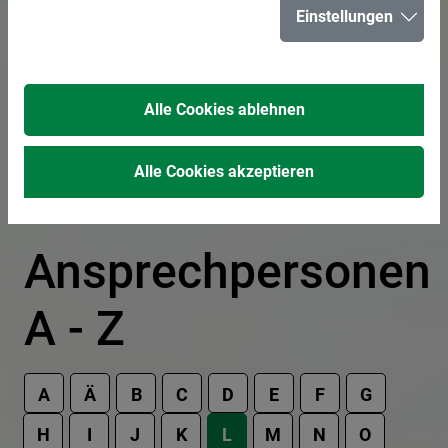
Einstellungen
In der Liste suchen
Alle Cookies ablehnen
Alle Cookies akzeptieren
Ansprechpersonen
A - Z
A
Ä
B
C
D
E
F
G
H
I
J
K
L
M
N
O