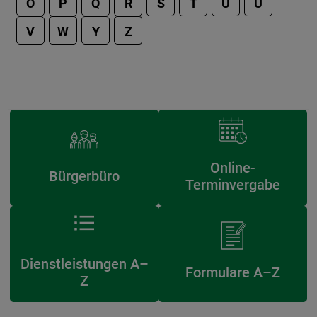
Ö
P
Q
R
S
T
U
Ü
V
W
Y
Z
Online-
Bürgerbüro
Terminvergabe
Dienstleistungen A–
Formulare A–Z
Z