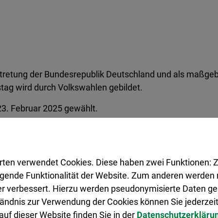
ertretung der Bundesrepublik Deutschland und als maßg
tag wird durch Volkswahlen gebildet.
3. Februar 2025 gewählt.
s
rten verwendet Cookies. Diese haben zwei Funktionen: Z
legende Funktionalität der Website. Zum anderen werden m
ter verbessert. Hierzu werden pseudonymisierte Daten 
ändnis zur Verwendung der Cookies können Sie jederzeit
uf dieser Website finden Sie in der
Datenschutzerkläru