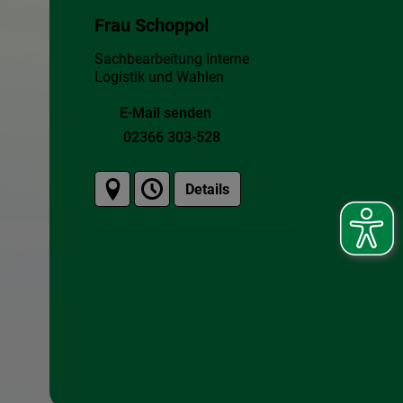
Frau Schoppol
Sachbearbeitung Interne
Logistik und Wahlen
E-Mail senden
02366 303-528
Details