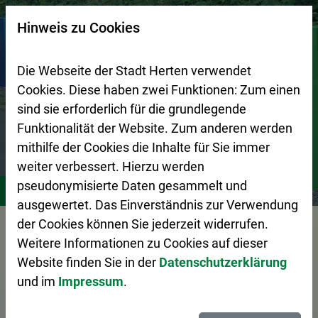
Zur Startseite (Schnelltaste 0)
Zum Seitenanfang springen (Schnelltaste A)
Zur Navigation/Menü springen (Schnelltaste M)
Zur Suche springen (Schnelltaste 8)
Zum Inhalt springen (Schnelltaste I)
Zum Fußbereich springen (Schnelltaste Z)
×
Hinweis zu Cookies
Suchseite mit Schnellsuche
Die Webseite der Stadt Herten verwendet
Cookies. Diese haben zwei Funktionen: Zum einen
sind sie erforderlich für die grundlegende
Funktionalität der Website. Zum anderen werden
mithilfe der Cookies die Inhalte für Sie immer
weiter verbessert. Hierzu werden
Stadtleben
Freizeit
Radfahren
pseudonymisierte Daten gesammelt und
ausgewertet. Das Einverständnis zur Verwendung
der Cookies können Sie jederzeit widerrufen.
Vorlesen
Weitere Informationen zu Cookies auf dieser
Website finden Sie in der
Datenschutzerklärung
und im
Impressum
.