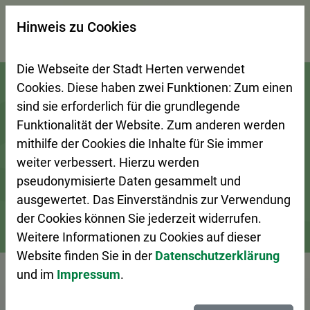
×
Hinweis zu Cookies
Suchseite mit Schnellsuche
Die Webseite der Stadt Herten verwendet
Zur Startseite (Schnelltaste 0)
Zum Seitenanfang springen (Schnelltaste A)
Zur Navigation/Menü springen (Schnelltaste M)
Zur Suche springen (Schnelltaste 8)
Zum Inhalt springen (Schnelltaste I)
Zum Fußbereich springen (Schnelltaste Z)
Cookies. Diese haben zwei Funktionen: Zum einen
sind sie erforderlich für die grundlegende
Funktionalität der Website. Zum anderen werden
mithilfe der Cookies die Inhalte für Sie immer
weiter verbessert. Hierzu werden
pseudonymisierte Daten gesammelt und
ausgewertet. Das Einverständnis zur Verwendung
der Cookies können Sie jederzeit widerrufen.
Weitere Informationen zu Cookies auf dieser
Bürgerservice
Ansprechpersonen A–Z
Website finden Sie in der
Datenschutzerklärung
und im
Impressum
.
Vorlesen
Frau Lauterfeld