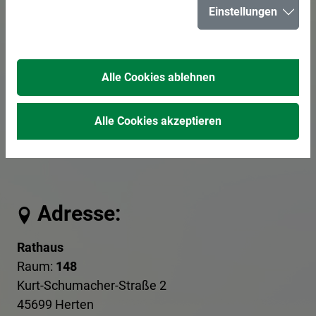
Einstellungen
E-Mail senden
02366 303-548
Alle Cookies ablehnen
0178 7303195
Alle Cookies akzeptieren
Schwerbehindertenvertretung
Adresse:
Rathaus
Raum:
148
Kurt-Schumacher-Straße 2
45699 Herten