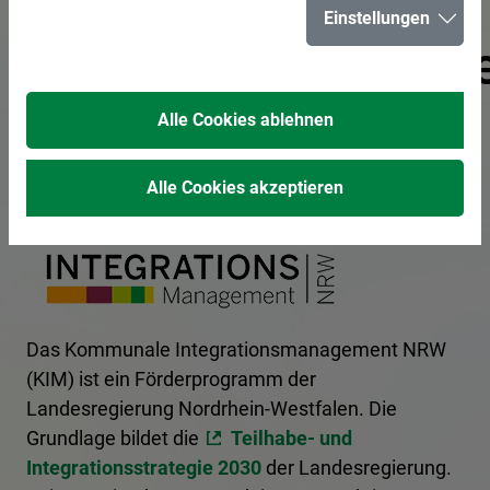
Kommunales
Einstellungen
Integrationsmanag
(KIM)
Alle Cookies ablehnen
Alle Cookies akzeptieren
Das Kommunale Integrationsmanagement NRW
(KIM) ist ein Förderprogramm der
Landesregierung Nordrhein-Westfalen. Die
Grundlage bildet die
Teilhabe- und
Integrationsstrategie 2030
der Landesregierung.