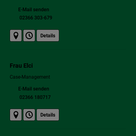
E-Mail senden
02366 303-679
Details
Frau Elci
Case-Management
E-Mail senden
02366 180717
Details