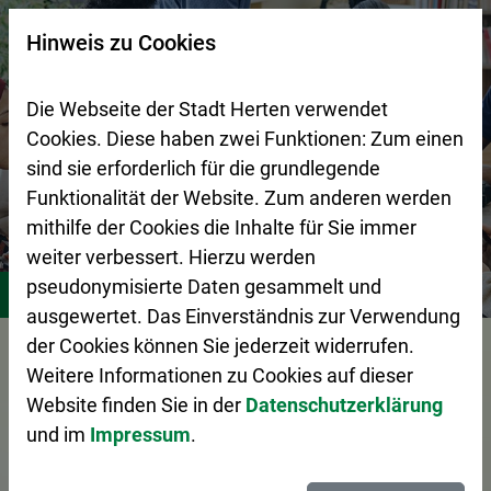
Zur Startseite (Schnelltaste 0)
Zum Seitenanfang springen (Schnelltaste A)
Zur Navigation/Menü springen (Schnelltaste M)
Zur Suche springen (Schnelltaste 8)
Zum Inhalt springen (Schnelltaste I)
Zum Fußbereich springen (Schnelltaste Z)
×
Hinweis zu Cookies
Suchseite mit Schnellsuche
Die Webseite der Stadt Herten verwendet
Cookies. Diese haben zwei Funktionen: Zum einen
sind sie erforderlich für die grundlegende
Funktionalität der Website. Zum anderen werden
mithilfe der Cookies die Inhalte für Sie immer
weiter verbessert. Hierzu werden
Stadtleben
Soziales
Kommunales Integrationsmanag
pseudonymisierte Daten gesammelt und
ausgewertet. Das Einverständnis zur Verwendung
der Cookies können Sie jederzeit widerrufen.
Vorlesen
Weitere Informationen zu Cookies auf dieser
Website finden Sie in der
Datenschutzerklärung
und im
Impressum
.