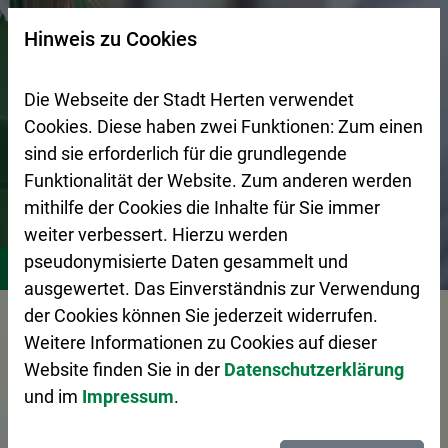
Zur Startseite (Schnelltaste 0)
Zum Seitenanfang springen (Schnelltaste A)
Zur Navigation/Menü springen (Schnelltaste M)
Zur Suche springen (Schnelltaste 8)
Zum Inhalt springen (Schnelltaste I)
Zum Fußbereich springen (Schnelltaste Z)
×
Hinweis zu Cookies
Suchseite mit Schnellsuche
Die Webseite der Stadt Herten verwendet
Cookies. Diese haben zwei Funktionen: Zum einen
sind sie erforderlich für die grundlegende
Funktionalität der Website. Zum anderen werden
mithilfe der Cookies die Inhalte für Sie immer
weiter verbessert. Hierzu werden
Rathaus
Karriere
Stellenausschreibungen
pseudonymisierte Daten gesammelt und
ausgewertet. Das Einverständnis zur Verwendung
Vorlesen
der Cookies können Sie jederzeit widerrufen.
Weitere Informationen zu Cookies auf dieser
Website finden Sie in der
Datenschutzerklärung
und im
Impressum
.
Aktuelle