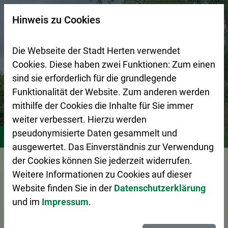
Zur Startseite (Schnelltaste 0)
Zum Seitenanfang springen (Schnelltaste A)
Zur Navigation/Menü springen (Schnelltaste M)
Zur Suche springen (Schnelltaste 8)
Zum Inhalt springen (Schnelltaste I)
Zum Fußbereich springen (Schnelltaste Z)
×
Hinweis zu Cookies
Suchseite mit Schnellsuche
Die Webseite der Stadt Herten verwendet
Cookies. Diese haben zwei Funktionen: Zum einen
sind sie erforderlich für die grundlegende
Funktionalität der Website. Zum anderen werden
mithilfe der Cookies die Inhalte für Sie immer
weiter verbessert. Hierzu werden
Stadtleben
Freizeit
Sehenswürdigkeiten
Schlosspar
pseudonymisierte Daten gesammelt und
ausgewertet. Das Einverständnis zur Verwendung
Vorlesen
der Cookies können Sie jederzeit widerrufen.
Weitere Informationen zu Cookies auf dieser
Website finden Sie in der
Datenschutzerklärung
und im
Impressum
.
Schlosspark