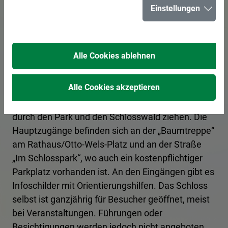
Einstellungen
Herten
Alle Cookies ablehnen
Der Schlosspark ist das ganze Jahr über frei
zugänglich und lädt im Sommer mit Liegewiesen
Alle Cookies akzeptieren
zum Entspannen ein. Die Wege sind bei Joggern,
Radfahrern und Spaziergängern beliebt, die sich
durch den Park und den Schlosswald ziehen. Die
Hauptzugänge befinden sich an der „Baumtreppe“
am Rathaus/Otto-Wels-Platz und an der Straße
„Im Schlosspark“, wo auch ein kostenpflichtiger
Parkplatz vorhanden ist. An den Eingängen gibt es
Infoschilder mit Orientierungshilfen. Das Schloss
selbst ist ganzjährig für Besucher geöffnet, meist
bei Veranstaltungen. Führungen oder
Besichtigungen werden jedoch nicht angeboten.