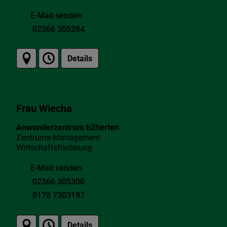
E-Mail senden
02366 305284
Details
Frau Wiecha
Anwenderzentrum h2herten
Zentrums-Management
Wirtschaftsförderung
E-Mail senden
02366 305300
0178 7303197
Details