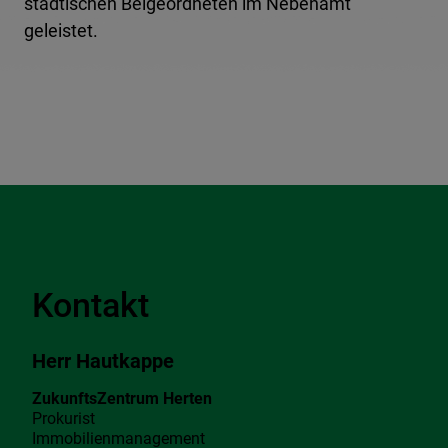
städtischen Beigeordneten im Nebenamt
geleistet.
Kontakt
Herr Hautkappe
ZukunftsZentrum Herten
Prokurist
Immobilienmanagement