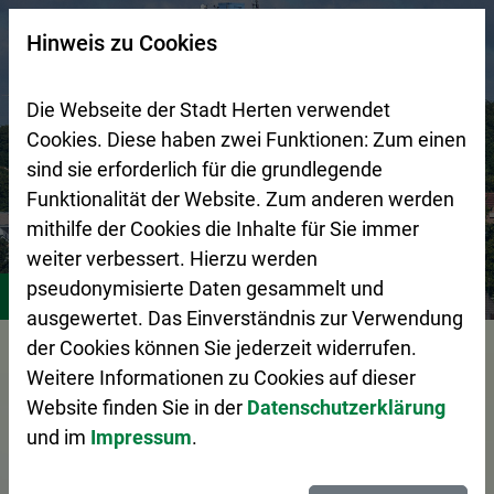
Zur Startseite (Schnelltaste 0)
Zum Seitenanfang springen (Schnelltaste A)
Zur Navigation/Menü springen (Schnelltaste M)
Zur Suche springen (Schnelltaste 8)
Zum Inhalt springen (Schnelltaste I)
Zum Fußbereich springen (Schnelltaste Z)
×
Hinweis zu Cookies
Suchseite mit Schnellsuche
Die Webseite der Stadt Herten verwendet
Cookies. Diese haben zwei Funktionen: Zum einen
sind sie erforderlich für die grundlegende
Funktionalität der Website. Zum anderen werden
mithilfe der Cookies die Inhalte für Sie immer
weiter verbessert. Hierzu werden
Stadtgestaltung
HTVG
pseudonymisierte Daten gesammelt und
ausgewertet. Das Einverständnis zur Verwendung
der Cookies können Sie jederzeit widerrufen.
Vorlesen
Weitere Informationen zu Cookies auf dieser
Website finden Sie in der
Datenschutzerklärung
und im
Impressum
.