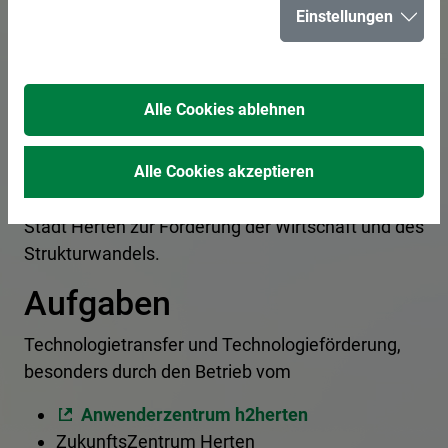
HTVG mbH der
Einstellungen
Stadt Herten
Alle Cookies ablehnen
Die Gesellschaft für Technologieentwicklung und
Vermögensverwaltung der Stadt Herten mbH
Alle Cookies akzeptieren
(HTVG) ist ein Unternehmen im Eigentum der
Stadt Herten zur Förderung der Wirtschaft und des
Strukturwandels.
Aufgaben
Technologietransfer und Technologieförderung,
besonders durch den Betrieb vom
Anwenderzentrum h2herten
ZukunftsZentrum Herten