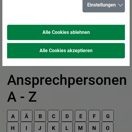
Einstellungen
In der Liste suchen
Alle Cookies ablehnen
Alle Cookies akzeptieren
Ansprechpersonen
A - Z
A
Ä
B
C
D
E
F
G
H
I
J
K
L
M
N
O