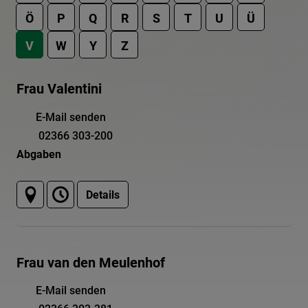
Ö
P
Q
R
S
T
U
Ü
V
W
Y
Z
Frau Valentini
E-Mail senden
02366 303-200
Abgaben
Details
Frau van den Meulenhof
E-Mail senden