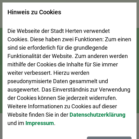
×
Hinweis zu Cookies
Suchseite mit Schnellsuche
Die Webseite der Stadt Herten verwendet
Zur Startseite (Schnelltaste 0)
Zum Seitenanfang springen (Schnelltaste A)
Zur Navigation/Menü springen (Schnelltaste M)
Zur Suche springen (Schnelltaste 8)
Zum Inhalt springen (Schnelltaste I)
Zum Fußbereich springen (Schnelltaste Z)
Cookies. Diese haben zwei Funktionen: Zum einen
sind sie erforderlich für die grundlegende
Funktionalität der Website. Zum anderen werden
mithilfe der Cookies die Inhalte für Sie immer
weiter verbessert. Hierzu werden
pseudonymisierte Daten gesammelt und
ausgewertet. Das Einverständnis zur Verwendung
der Cookies können Sie jederzeit widerrufen.
Weitere Informationen zu Cookies auf dieser
Bürgerservice
Ansprechpersonen A–Z
Website finden Sie in der
Datenschutzerklärung
und im
Impressum
.
Vorlesen