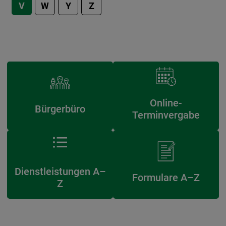
V
W
Y
Z
Online-
Bürgerbüro
Terminvergabe
Dienstleistungen A–
Formulare A–Z
Z