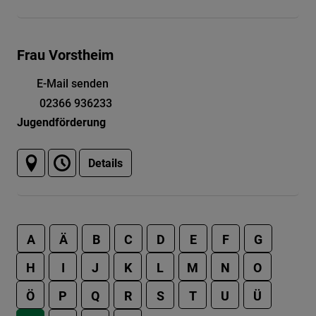
Frau Vorstheim
E-Mail senden
02366 936233
Jugendförderung
Details
A
Ä
B
C
D
E
F
G
H
I
J
K
L
M
N
O
Ö
P
Q
R
S
T
U
Ü