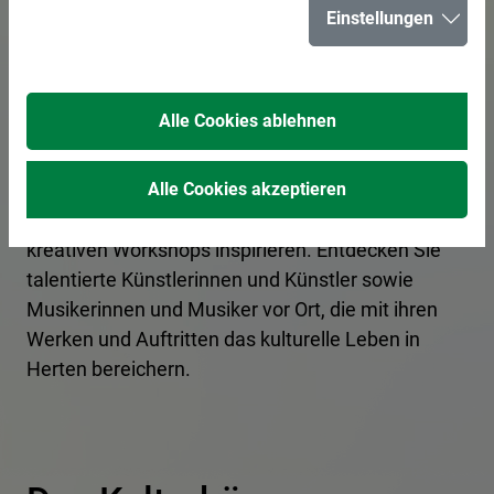
Einstellungen
Von spannenden Kunstausstellungen bis hin zu
mitreißenden Konzerten bietet die Stadt Herten
Alle Cookies ablehnen
ein breites Spektrum an kulturellen Erlebnissen.
Tauchen Sie ein in die lebendige Kulturszene und
lassen Sie sich von Theateraufführungen,
Alle Cookies akzeptieren
Literatur- und Comedyveranstaltungen und
kreativen Workshops inspirieren. Entdecken Sie
talentierte Künstlerinnen und Künstler sowie
Musikerinnen und Musiker vor Ort, die mit ihren
Werken und Auftritten das kulturelle Leben in
Herten bereichern.