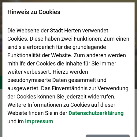
Zur Startseite (Schnelltaste 0)
Zum Seitenanfang springen (Schnelltaste A)
Zur Navigation/Menü springen (Schnelltaste M)
Zur Suche springen (Schnelltaste 8)
Zum Inhalt springen (Schnelltaste I)
Zum Fußbereich springen (Schnelltaste Z)
×
Hinweis zu Cookies
Suchseite mit Schnellsuche
Die Webseite der Stadt Herten verwendet
Cookies. Diese haben zwei Funktionen: Zum einen
sind sie erforderlich für die grundlegende
Funktionalität der Website. Zum anderen werden
mithilfe der Cookies die Inhalte für Sie immer
weiter verbessert. Hierzu werden
Stadtleben
Kultur
pseudonymisierte Daten gesammelt und
ausgewertet. Das Einverständnis zur Verwendung
Vorlesen
der Cookies können Sie jederzeit widerrufen.
Weitere Informationen zu Cookies auf dieser
Website finden Sie in der
Datenschutzerklärung
und im
Impressum
.
Kultur in Herten