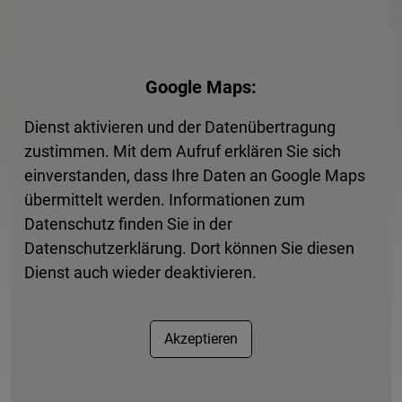
Donnerstag:
08:00 bis 12:30 Uhr, 14:00 bis 17:30
Uhr
Freitag:
08:00 bis 12:30 Uhr
Google Maps:
Dienst aktivieren und der Datenübertragung
An Brückentagen geschlossen.
zustimmen. Mit dem Aufruf erklären Sie sich
Terminvergabe erforderlich.
einverstanden, dass Ihre Daten an Google Maps
übermittelt werden. Informationen zum
Datenschutz finden Sie in der
Anfahrt
Datenschutzerklärung. Dort können Sie diesen
Dienst auch wieder deaktivieren.
Akzeptieren