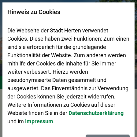
Zur Startseite (Schnelltaste 0)
Zum Seitenanfang springen (Schnelltaste A)
Zur Navigation/Menü springen (Schnelltaste M)
Zur Suche springen (Schnelltaste 8)
Zum Inhalt springen (Schnelltaste I)
Zum Fußbereich springen (Schnelltaste Z)
×
Hinweis zu Cookies
Suchseite mit Schnellsuche
Die Webseite der Stadt Herten verwendet
Cookies. Diese haben zwei Funktionen: Zum einen
sind sie erforderlich für die grundlegende
Funktionalität der Website. Zum anderen werden
mithilfe der Cookies die Inhalte für Sie immer
weiter verbessert. Hierzu werden
Bürgerservice
Verwaltungsorganisation
pseudonymisierte Daten gesammelt und
ausgewertet. Das Einverständnis zur Verwendung
der Cookies können Sie jederzeit widerrufen.
Vorlesen
Weitere Informationen zu Cookies auf dieser
Bürgermeisterbüro
Website finden Sie in der
Datenschutzerklärung
und im
Impressum
.