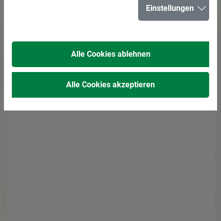
Adresse
Einstellungen
Rathaus
Kurt-Schumacher-Straße 2
Alle Cookies ablehnen
45699 Herten
Alle Cookies akzeptieren
Generelle Erreichbarkeit
Montag:
08:00 bis 16:00 Uhr
Dienstag:
08:00 bis 12:30 Uhr
Mittwoch:
08:00 bis 12:30 Uhr