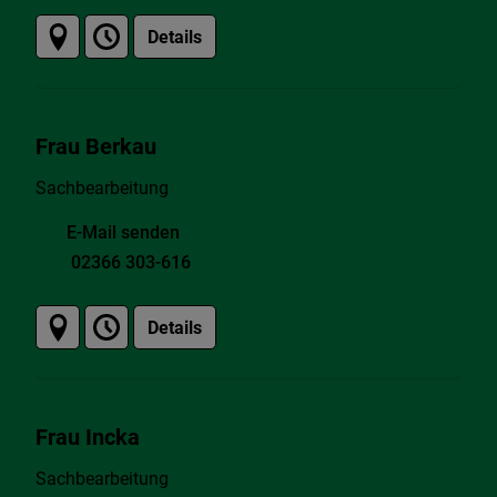
Details
Frau Berkau
Sachbearbeitung
E-Mail senden
02366 303-616
Details
Frau Incka
Sachbearbeitung