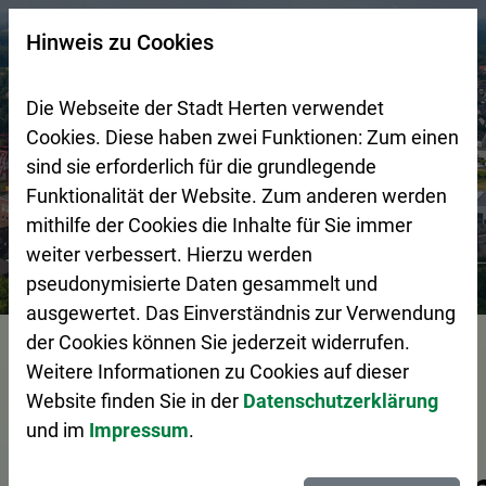
Zur Startseite (Schnelltaste 0)
Zum Seitenanfang springen (Schnelltaste A)
Zur Navigation/Menü springen (Schnelltaste M)
Zur Suche springen (Schnelltaste 8)
Zum Inhalt springen (Schnelltaste I)
Zum Fußbereich springen (Schnelltaste Z)
×
Hinweis zu Cookies
Suchseite mit Schnellsuche
Die Webseite der Stadt Herten verwendet
Cookies. Diese haben zwei Funktionen: Zum einen
sind sie erforderlich für die grundlegende
Funktionalität der Website. Zum anderen werden
mithilfe der Cookies die Inhalte für Sie immer
weiter verbessert. Hierzu werden
Stadtgestaltung
Wirtschaftsförderung
pseudonymisierte Daten gesammelt und
ausgewertet. Das Einverständnis zur Verwendung
der Cookies können Sie jederzeit widerrufen.
Vorlesen
Weitere Informationen zu Cookies auf dieser
Website finden Sie in der
Datenschutzerklärung
und im
Impressum
.