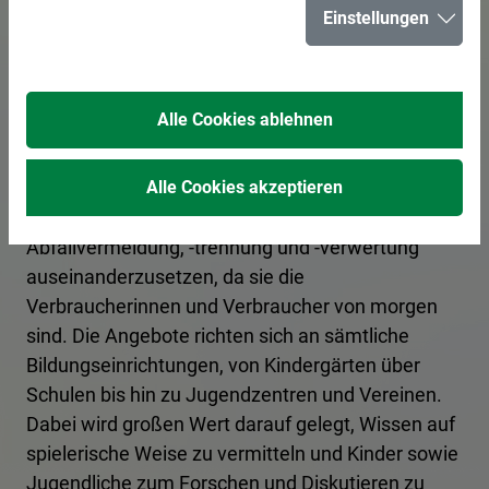
Abfall- und
Einstellungen
Umweltpädagogik
Alle Cookies ablehnen
Im Rahmen der Abfallpädagogik bietet der
Zentrale Betriebshof Herten (ZBH) Kindern die
Alle Cookies akzeptieren
Möglichkeit, sich frühzeitig mit den Themen
Abfallvermeidung, -trennung und -verwertung
auseinanderzusetzen, da sie die
Verbraucherinnen und Verbraucher von morgen
sind. Die Angebote richten sich an sämtliche
Bildungseinrichtungen, von Kindergärten über
Schulen bis hin zu Jugendzentren und Vereinen.
Dabei wird großen Wert darauf gelegt, Wissen auf
spielerische Weise zu vermitteln und Kinder sowie
Jugendliche zum Forschen und Diskutieren zu