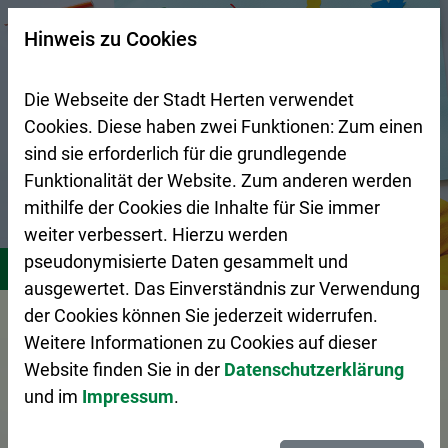
Zur Startseite (Schnelltaste 0)
Zum Seitenanfang springen (Schnelltaste A)
Zur Navigation/Menü springen (Schnelltaste M)
Zur Suche springen (Schnelltaste 8)
Zum Inhalt springen (Schnelltaste I)
Zum Fußbereich springen (Schnelltaste Z)
×
Hinweis zu Cookies
Suchseite mit Schnellsuche
Die Webseite der Stadt Herten verwendet
Cookies. Diese haben zwei Funktionen: Zum einen
sind sie erforderlich für die grundlegende
Funktionalität der Website. Zum anderen werden
mithilfe der Cookies die Inhalte für Sie immer
weiter verbessert. Hierzu werden
Stadtgestaltung
Zentraler Betriebshof Herten (ZBH)
A
pseudonymisierte Daten gesammelt und
ausgewertet. Das Einverständnis zur Verwendung
der Cookies können Sie jederzeit widerrufen.
Vorlesen
Weitere Informationen zu Cookies auf dieser
Website finden Sie in der
Datenschutzerklärung
und im
Impressum
.