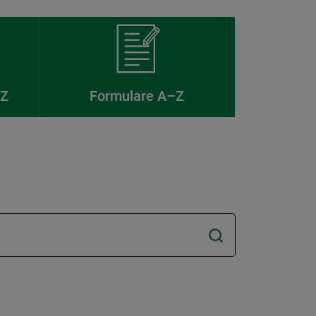
–Z
Formulare A–Z