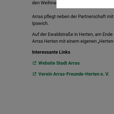
den Weihnachtsmarkt im Dezember und 
Arras pflegt neben der Partnerschaft mi
Ipswich.
Auf der Ewaldstraße in Herten, am Ende 
Arras Herten mit einem eigenen „Herten-
Interessante Links
Website Stadt Arras
Verein Arras-Freunde-Herten e. V.