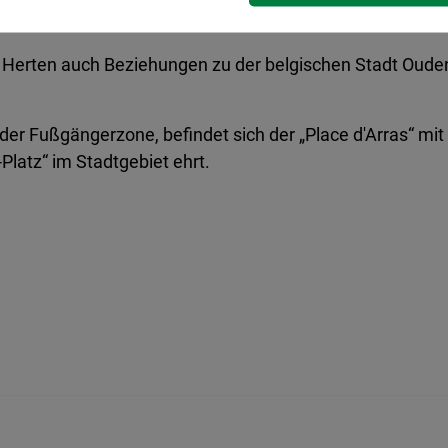
das Europa-Fest im Mai.
t Herten auch Beziehungen zu der belgischen Stadt Oude
der Fußgängerzone, befindet sich der „Place d'Arras“ m
Platz“ im Stadtgebiet ehrt.