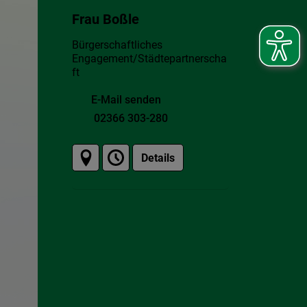
Frau Boßle
Bürgerschaftliches
Engagement/Städtepartnerscha
ft
E-Mail senden
02366 303-280
Details