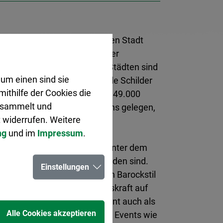
 Herten und der französischen Stadt
 offiziell besiegelt. Trotz der
schen den verschwisterten Städten sind
um einen sind sie
d werden durch entsprechende Schilder
ithilfe der Cookies die
ert. Arras, eine Stadt mit ca. 49.000
gesammelt und
nern, zwischen Lille und Lens gelegen,
 widerrufen. Weitere
ihren historischen Elementen.
ng
und im
Impressum
.
d die unterirdischen Gänge unter dem
t dem 10. Jahrhundert entstanden sind.
Einstellungen
ie 155 Häuser im flämischen Barockstil
falls eine große Anziehungskraft auf
 aus. Der „Grand Place“ dient auch als
Alle Cookies akzeptieren
ranstaltungsort für kulturelle Events wie