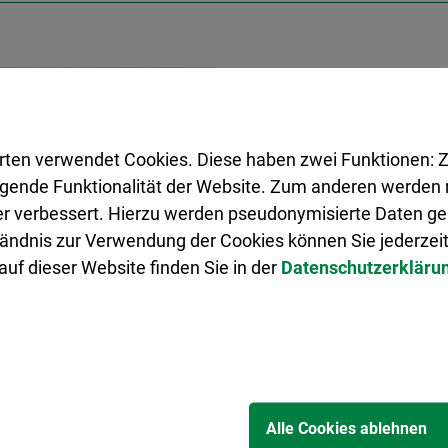
Die Partnerschaft zwischen
Arras wurde am 10. Juni 1984
Entfernung von 386 km zwi
rten verwendet Cookies. Diese haben zwei Funktionen: Z
die Verbindungen stark un
legende Funktionalität der Website. Zum anderen werden m
in beiden Städten symbolisi
ter verbessert. Hierzu werden pseudonymisierte Daten 
Einwohnerinnen und Einwoh
ändnis zur Verwendung der Cookies können Sie jederzeit
beeindruckt vor allem mit 
uf dieser Website finden Sie in der
Datenschutzerkläru
Besonders faszinierend sin
„Place des Héros“, die sei
Das gotische Rathaus und d
am „Grand Place“ üben eben
Besucherinnen und Besucher
Alle Cookies ablehnen
zentraler Treffpunkt und Ve