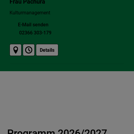
Frau Pachura
Kulturmanagement
E-Mail senden
02366 303-179
Details
Programm 2026/2027