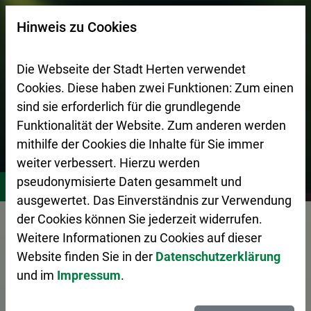
Zur Startseite (Schnelltaste 0)
Zum Seitenanfang springen (Schnelltaste A)
Zur Navigation/Menü springen (Schnelltaste M)
Zur Suche springen (Schnelltaste 8)
Zum Inhalt springen (Schnelltaste I)
Zum Fußbereich springen (Schnelltaste Z)
×
Hinweis zu Cookies
Suchseite mit Schnellsuche
Die Webseite der Stadt Herten verwendet
Cookies. Diese haben zwei Funktionen: Zum einen
sind sie erforderlich für die grundlegende
Funktionalität der Website. Zum anderen werden
mithilfe der Cookies die Inhalte für Sie immer
weiter verbessert. Hierzu werden
Stadtleben
Kultur
Veranstaltungen
8nach7 Kabarett
pseudonymisierte Daten gesammelt und
ausgewertet. Das Einverständnis zur Verwendung
der Cookies können Sie jederzeit widerrufen.
Vorlesen
Weitere Informationen zu Cookies auf dieser
Website finden Sie in der
Datenschutzerklärung
und im
Impressum
.