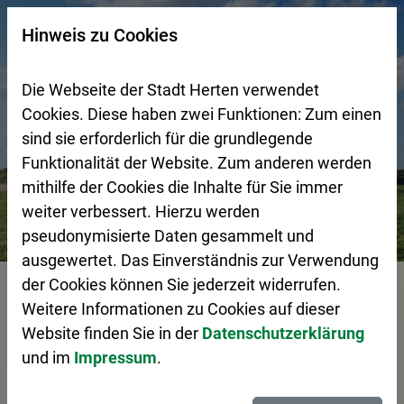
Zur Startseite (Schnelltaste 0)
Zum Seitenanfang springen (Schnelltaste A)
Zur Navigation/Menü springen (Schnelltaste M)
Zur Suche springen (Schnelltaste 8)
Zum Inhalt springen (Schnelltaste I)
Zum Fußbereich springen (Schnelltaste Z)
×
Hinweis zu Cookies
Suchseite mit Schnellsuche
Die Webseite der Stadt Herten verwendet
Cookies. Diese haben zwei Funktionen: Zum einen
sind sie erforderlich für die grundlegende
Funktionalität der Website. Zum anderen werden
mithilfe der Cookies die Inhalte für Sie immer
weiter verbessert. Hierzu werden
Suchergebnis
pseudonymisierte Daten gesammelt und
ausgewertet. Das Einverständnis zur Verwendung
Vorlesen
der Cookies können Sie jederzeit widerrufen.
Weitere Informationen zu Cookies auf dieser
Website finden Sie in der
Datenschutzerklärung
und im
Impressum
.
Suche