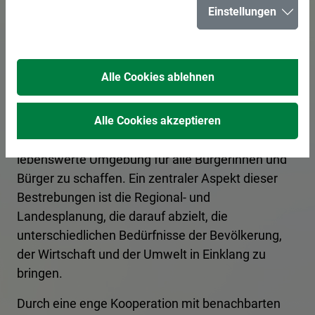
Generelle
Einstellungen
Stadtentwicklung
Alle Cookies ablehnen
Die Stadt Herten hat sich in den vergangenen
Jahren intensiv mit gesamtstädtischen Konzepten
Alle Cookies akzeptieren
auseinandergesetzt, um eine nachhaltige und
lebenswerte Umgebung für alle Bürgerinnen und
Bürger zu schaffen. Ein zentraler Aspekt dieser
Bestrebungen ist die Regional- und
Landesplanung, die darauf abzielt, die
unterschiedlichen Bedürfnisse der Bevölkerung,
der Wirtschaft und der Umwelt in Einklang zu
bringen.
Durch eine enge Kooperation mit benachbarten