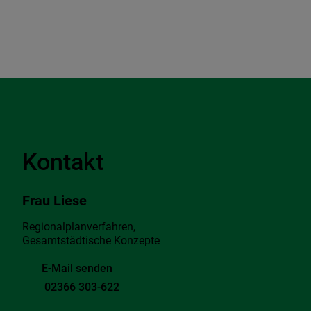
Kontakt
Frau Liese
Regionalplanverfahren,
Gesamtstädtische Konzepte
E-Mail senden
02366 303-622