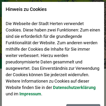
Zur Startseite (Schnelltaste 0)
Zum Seitenanfang springen (Schnelltaste A)
Zur Navigation/Menü springen (Schnelltaste M)
Zur Suche springen (Schnelltaste 8)
Zum Inhalt springen (Schnelltaste I)
Zum Fußbereich springen (Schnelltaste Z)
×
Hinweis zu Cookies
Suchseite mit Schnellsuche
Die Webseite der Stadt Herten verwendet
Cookies. Diese haben zwei Funktionen: Zum einen
sind sie erforderlich für die grundlegende
Funktionalität der Website. Zum anderen werden
mithilfe der Cookies die Inhalte für Sie immer
weiter verbessert. Hierzu werden
Stadtgestaltung
Planung und Entwicklung
Generelle S
pseudonymisierte Daten gesammelt und
ausgewertet. Das Einverständnis zur Verwendung
der Cookies können Sie jederzeit widerrufen.
Vorlesen
Weitere Informationen zu Cookies auf dieser
Website finden Sie in der
Datenschutzerklärung
und im
Impressum
.