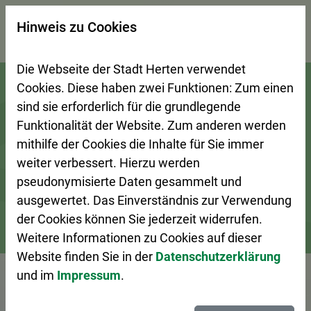
×
Hinweis zu Cookies
Suchseite mit Schnellsuche
Die Webseite der Stadt Herten verwendet
Zur Startseite (Schnelltaste 0)
Zum Seitenanfang springen (Schnelltaste A)
Zur Navigation/Menü springen (Schnelltaste M)
Zur Suche springen (Schnelltaste 8)
Zum Inhalt springen (Schnelltaste I)
Zum Fußbereich springen (Schnelltaste Z)
Cookies. Diese haben zwei Funktionen: Zum einen
sind sie erforderlich für die grundlegende
Funktionalität der Website. Zum anderen werden
mithilfe der Cookies die Inhalte für Sie immer
weiter verbessert. Hierzu werden
pseudonymisierte Daten gesammelt und
ausgewertet. Das Einverständnis zur Verwendung
der Cookies können Sie jederzeit widerrufen.
Weitere Informationen zu Cookies auf dieser
Bürgerservice
Ansprechpersonen A–Z
Website finden Sie in der
Datenschutzerklärung
und im
Impressum
.
Vorlesen
Frau Berkau