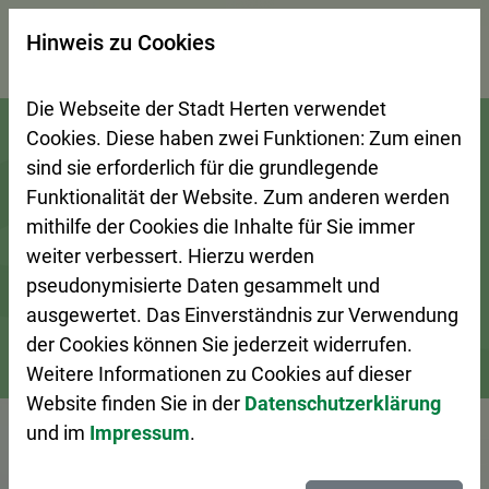
×
Hinweis zu Cookies
Suchseite mit Schnellsuche
Die Webseite der Stadt Herten verwendet
Zur Startseite (Schnelltaste 0)
Zum Seitenanfang springen (Schnelltaste A)
Zur Navigation/Menü springen (Schnelltaste M)
Zur Suche springen (Schnelltaste 8)
Zum Inhalt springen (Schnelltaste I)
Zum Fußbereich springen (Schnelltaste Z)
Cookies. Diese haben zwei Funktionen: Zum einen
sind sie erforderlich für die grundlegende
Funktionalität der Website. Zum anderen werden
mithilfe der Cookies die Inhalte für Sie immer
weiter verbessert. Hierzu werden
pseudonymisierte Daten gesammelt und
ausgewertet. Das Einverständnis zur Verwendung
der Cookies können Sie jederzeit widerrufen.
Weitere Informationen zu Cookies auf dieser
Bürgerservice
Dienstleistungen A–Z
Website finden Sie in der
Datenschutzerklärung
und im
Impressum
.
Vorlesen