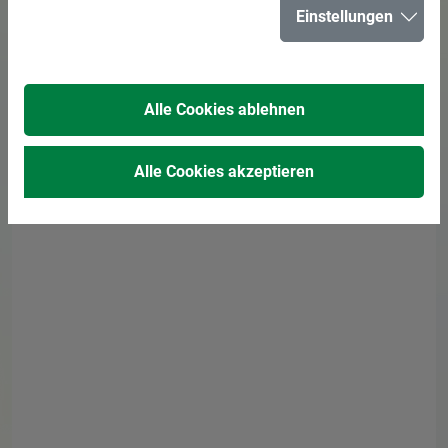
Adresse
Einstellungen
Rathaus
Kurt-Schumacher-Straße 2
Alle Cookies ablehnen
45699 Herten
Alle Cookies akzeptieren
Leitung
Herr Schwark
E-Mail senden
02366 303-421
Stadtentwässerung
Details