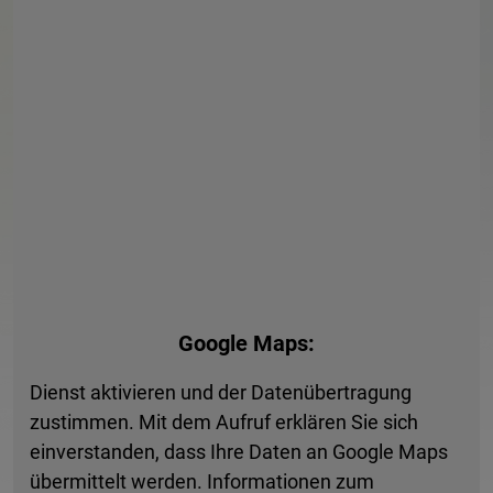
Generelle Erreichbarkeit
Montag:
08:00 bis 16:00 Uhr
Dienstag:
08:00 bis 12:30 Uhr
Mittwoch:
08:00 bis 12:30 Uhr
Google Maps:
Donnerstag:
08:00 bis 12:30 Uhr, 14:00 bis 17:30
Dienst aktivieren und der Datenübertragung
Uhr
zustimmen. Mit dem Aufruf erklären Sie sich
einverstanden, dass Ihre Daten an Google Maps
Freitag:
08:00 bis 12:30 Uhr
übermittelt werden. Informationen zum