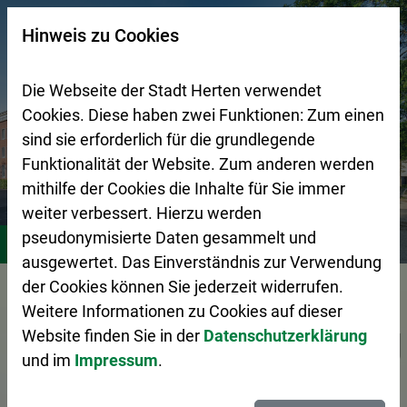
Zur Startseite (Schnelltaste 0)
Zum Seitenanfang springen (Schnelltaste A)
Zur Navigation/Menü springen (Schnelltaste M)
Zur Suche springen (Schnelltaste 8)
Zum Inhalt springen (Schnelltaste I)
Zum Fußbereich springen (Schnelltaste Z)
×
Hinweis zu Cookies
Suchseite mit Schnellsuche
Die Webseite der Stadt Herten verwendet
Cookies. Diese haben zwei Funktionen: Zum einen
sind sie erforderlich für die grundlegende
Funktionalität der Website. Zum anderen werden
mithilfe der Cookies die Inhalte für Sie immer
weiter verbessert. Hierzu werden
Bürgerservice
Verwaltungsorganisation
pseudonymisierte Daten gesammelt und
ausgewertet. Das Einverständnis zur Verwendung
der Cookies können Sie jederzeit widerrufen.
Vorlesen
Weitere Informationen zu Cookies auf dieser
Stadtentwässerung
Website finden Sie in der
Datenschutzerklärung
und im
Impressum
.