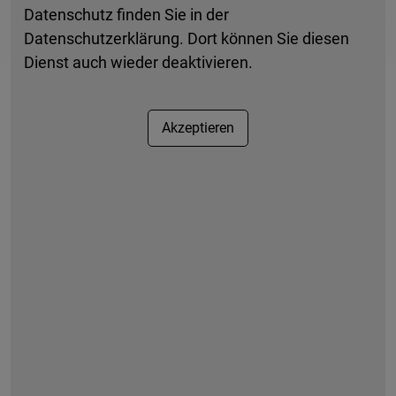
Datenschutz finden Sie in der
An Brückentagen geschlossen.
Datenschutzerklärung. Dort können Sie diesen
Dienst auch wieder deaktivieren.
Terminvergabe erforderlich.
Akzeptieren
Anfahrt