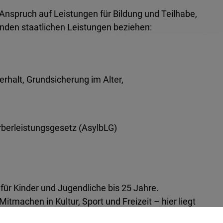
 Anspruch auf Leistungen für Bildung und Teilhabe,
enden staatlichen Leistungen beziehen:
erhalt, Grundsicherung im Alter,
berleistungsgesetz (AsylbLG)
 für Kinder und Jugendliche bis 25 Jahre.
machen in Kultur, Sport und Freizeit – hier liegt