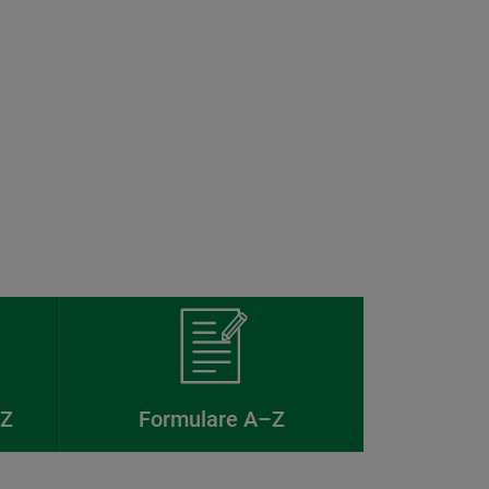
–Z
Formulare A–Z