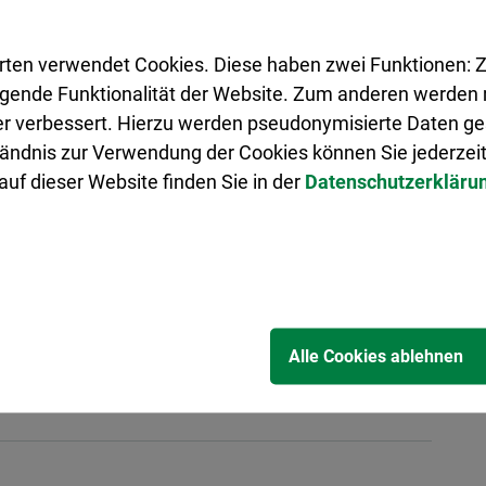
rhalten Sie vor Ort an jeder Schule. Dort gibt es
ulsozialarbeiter
, die Sie beraten und Ihnen bei
rten verwendet Cookies. Diese haben zwei Funktionen: Z
legende Funktionalität der Website. Zum anderen werden m
ter verbessert. Hierzu werden pseudonymisierte Daten 
ändnis zur Verwendung der Cookies können Sie jederzeit
uf dieser Website finden Sie in der
Datenschutzerkläru
n auch eine von Ihnen bevollmächtigte Person für
liche Vollmacht erforderlich. Die oder der
ausweisen können.
ntarifen
Alle Cookies ablehnen