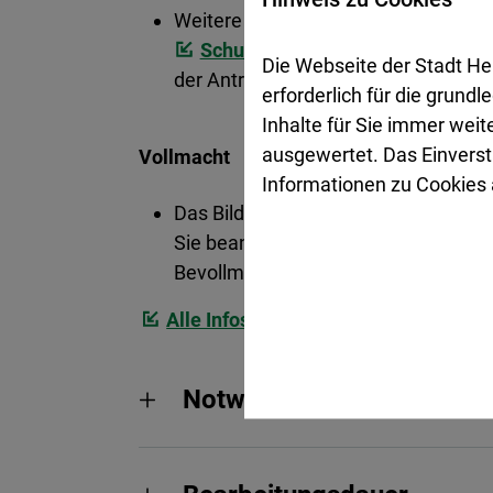
Weitere Beratung und Unterstützung e
Schulsozialarbeiterinnen und Sch
Die Webseite der Stadt He
der Antragstellung helfen.
erforderlich für die grund
Inhalte für Sie immer wei
ausgewertet. Das Einverst
Vollmacht
Informationen zu Cookies a
Das Bildungs- und Teilhabepaket kan
Sie beantragen. Dazu ist eine schrift
Bevollmächtigte muss sich vor Ort 
Alle Infos zu Satzungen und Gebühre
Notwendige Unterlagen