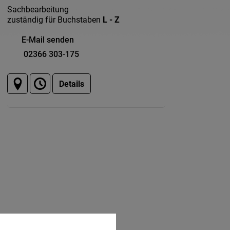
Sachbearbeitung
zuständig für Buchstaben
L - Z
E-Mail senden
02366 303-175
Details