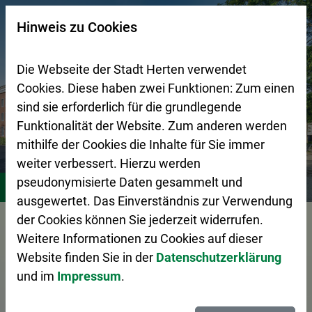
Zur Startseite (Schnelltaste 0)
Zum Seitenanfang springen (Schnelltaste A)
Zur Navigation/Menü springen (Schnelltaste M)
Zur Suche springen (Schnelltaste 8)
Zum Inhalt springen (Schnelltaste I)
Zum Fußbereich springen (Schnelltaste Z)
×
Hinweis zu Cookies
Suchseite mit Schnellsuche
Die Webseite der Stadt Herten verwendet
Cookies. Diese haben zwei Funktionen: Zum einen
sind sie erforderlich für die grundlegende
Funktionalität der Website. Zum anderen werden
mithilfe der Cookies die Inhalte für Sie immer
weiter verbessert. Hierzu werden
Bürgerservice
Verwaltungsorganisation
pseudonymisierte Daten gesammelt und
ausgewertet. Das Einverständnis zur Verwendung
der Cookies können Sie jederzeit widerrufen.
Vorlesen
Weitere Informationen zu Cookies auf dieser
Dezernat 1
Website finden Sie in der
Datenschutzerklärung
und im
Impressum
.