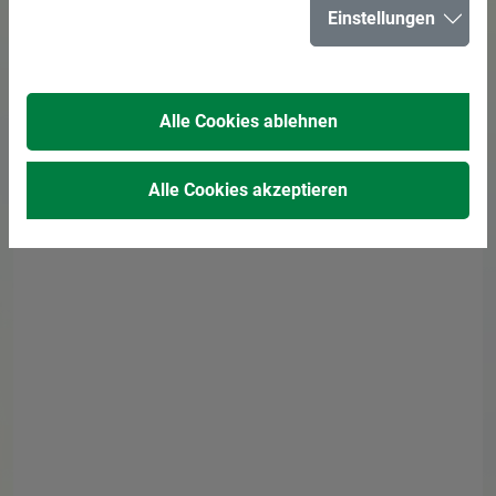
Adresse
Einstellungen
Rathaus
Kurt-Schumacher-Straße 2
Alle Cookies ablehnen
45699 Herten
Alle Cookies akzeptieren
Leitung
Herr Toplak
E-Mail senden
02366 303-382
Bürgermeister
Dezernat 1
Details