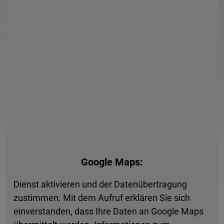
Generelle Erreichbarkeit
Montag:
08:00 bis 16:00 Uhr
Dienstag:
08:00 bis 12:30 Uhr
Mittwoch:
08:00 bis 12:30 Uhr
Google Maps:
Donnerstag:
08:00 bis 12:30 Uhr, 14:00 bis 17:30
Dienst aktivieren und der Datenübertragung
Uhr
zustimmen. Mit dem Aufruf erklären Sie sich
einverstanden, dass Ihre Daten an Google Maps