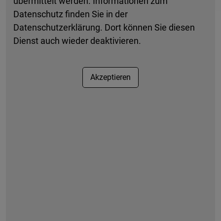
übermittelt werden. Informationen zum
Freitag:
08:00 bis 12:30 Uhr
Datenschutz finden Sie in der
Datenschutzerklärung. Dort können Sie diesen
An Brückentagen geschlossen.
Dienst auch wieder deaktivieren.
Terminvergabe erforderlich.
Akzeptieren
Anfahrt