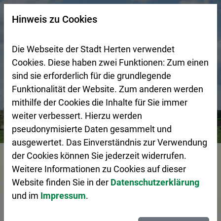
Zur Startseite (Schnelltaste 0)
Zum Seitenanfang springen (Schnelltaste A)
Zur Navigation/Menü springen (Schnelltaste M)
Zur Suche springen (Schnelltaste 8)
Zum Inhalt springen (Schnelltaste I)
Zum Fußbereich springen (Schnelltaste Z)
×
Hinweis zu Cookies
Suchseite mit Schnellsuche
Die Webseite der Stadt Herten verwendet
Cookies. Diese haben zwei Funktionen: Zum einen
sind sie erforderlich für die grundlegende
Funktionalität der Website. Zum anderen werden
mithilfe der Cookies die Inhalte für Sie immer
weiter verbessert. Hierzu werden
Bürgerservice
Pressemeldungen
VHS-Kurs fördert die 
pseudonymisierte Daten gesammelt und
ausgewertet. Das Einverständnis zur Verwendung
Vorlesen
der Cookies können Sie jederzeit widerrufen.
Weitere Informationen zu Cookies auf dieser
Website finden Sie in der
Datenschutzerklärung
und im
Impressum
.
VHS-Kurs fördert