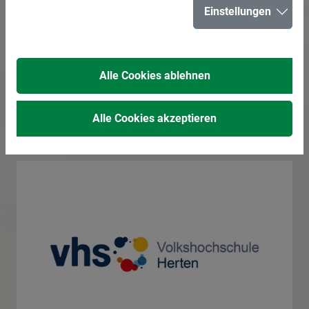
Einstellungen
die Vitalität des
Körpers in allen
Alle Cookies ablehnen
Altersgruppen
Alle Cookies akzeptieren
02.04.2026