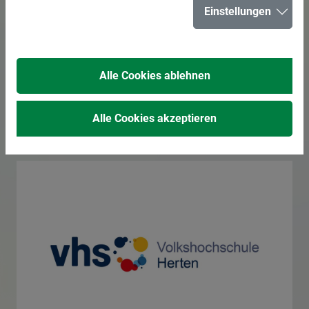
Einstellungen
Seminar erklärt
Social Media Apps
Alle Cookies ablehnen
kompakt
Alle Cookies akzeptieren
09.09.2025