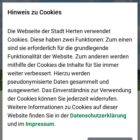
Zur Startseite (Schnelltaste 0)
Zum Seitenanfang springen (Schnelltaste A)
Zur Navigation/Menü springen (Schnelltaste M)
Zur Suche springen (Schnelltaste 8)
Zum Inhalt springen (Schnelltaste I)
Zum Fußbereich springen (Schnelltaste Z)
×
Hinweis zu Cookies
Suchseite mit Schnellsuche
Die Webseite der Stadt Herten verwendet
Cookies. Diese haben zwei Funktionen: Zum einen
sind sie erforderlich für die grundlegende
Funktionalität der Website. Zum anderen werden
mithilfe der Cookies die Inhalte für Sie immer
weiter verbessert. Hierzu werden
Bürgerservice
Pressemeldungen
VHS Herten-Seminar 
pseudonymisierte Daten gesammelt und
ausgewertet. Das Einverständnis zur Verwendung
Vorlesen
der Cookies können Sie jederzeit widerrufen.
Weitere Informationen zu Cookies auf dieser
Website finden Sie in der
Datenschutzerklärung
und im
Impressum
.
VHS Herten-