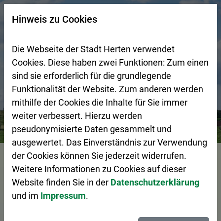
Zur Startseite (Schnelltaste 0)
Zum Seitenanfang springen (Schnelltaste A)
Zur Navigation/Menü springen (Schnelltaste M)
Zur Suche springen (Schnelltaste 8)
Zum Inhalt springen (Schnelltaste I)
Zum Fußbereich springen (Schnelltaste Z)
×
Hinweis zu Cookies
Suchseite mit Schnellsuche
Die Webseite der Stadt Herten verwendet
Cookies. Diese haben zwei Funktionen: Zum einen
sind sie erforderlich für die grundlegende
Funktionalität der Website. Zum anderen werden
mithilfe der Cookies die Inhalte für Sie immer
weiter verbessert. Hierzu werden
Bürgerservice
Pressemeldungen
Stadt Herten bürgert
pseudonymisierte Daten gesammelt und
ausgewertet. Das Einverständnis zur Verwendung
Vorlesen
der Cookies können Sie jederzeit widerrufen.
Weitere Informationen zu Cookies auf dieser
Website finden Sie in der
Datenschutzerklärung
und im
Impressum
.
Stadt Herten