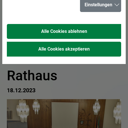
Einstellungen
bürgert 64
Personen ein -
Alle Cookies ablehnen
Übergabe der
Alle Cookies akzeptieren
Urkunden im
Rathaus
18.12.2023