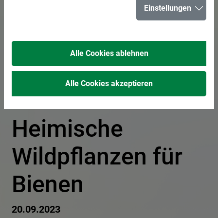
Einstellungen
„Vestische
Vielfalt“ kostenfrei
Alle Cookies ablehnen
im Rathaus zu
Alle Cookies akzeptieren
erhalten -
Heimische
Wildpflanzen für
Bienen
20.09.2023