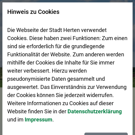
Zur Startseite (Schnelltaste 0)
Zum Seitenanfang springen (Schnelltaste A)
Zur Navigation/Menü springen (Schnelltaste M)
Zur Suche springen (Schnelltaste 8)
Zum Inhalt springen (Schnelltaste I)
Zum Fußbereich springen (Schnelltaste Z)
×
Hinweis zu Cookies
Suchseite mit Schnellsuche
Die Webseite der Stadt Herten verwendet
Cookies. Diese haben zwei Funktionen: Zum einen
sind sie erforderlich für die grundlegende
Funktionalität der Website. Zum anderen werden
mithilfe der Cookies die Inhalte für Sie immer
weiter verbessert. Hierzu werden
Bürgerservice
Pressemeldungen
Saatgutmischung „Ves
pseudonymisierte Daten gesammelt und
ausgewertet. Das Einverständnis zur Verwendung
Vorlesen
der Cookies können Sie jederzeit widerrufen.
Weitere Informationen zu Cookies auf dieser
Website finden Sie in der
Datenschutzerklärung
und im
Impressum
.
Saatgutmischung