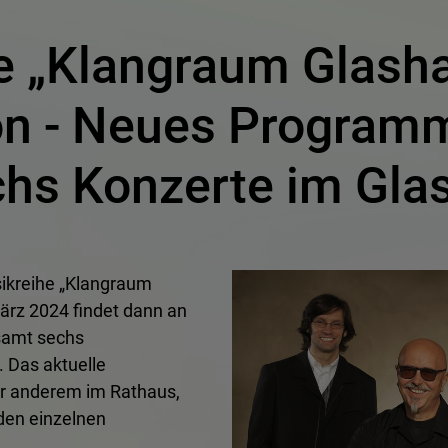
e „Klangraum Glashau
on - Neues Programmh
chs Konzerte im Gla
sikreihe „Klangraum
März 2024 findet dann an
samt sechs
 Das aktuelle
er anderem im Rathaus,
den einzelnen
.