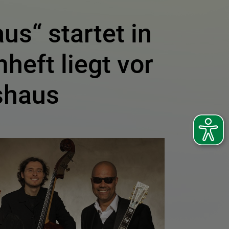
s“ startet in
eft liegt vor
shaus