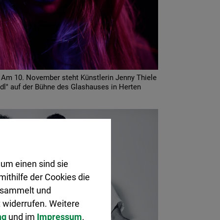
 Am 10. November steht Künstlerin Jenny Thiele
dl" auf der Bühne des Glashauses in Herten
um einen sind sie
ithilfe der Cookies die
gesammelt und
 widerrufen. Weitere
ng
und im
Impressum
.