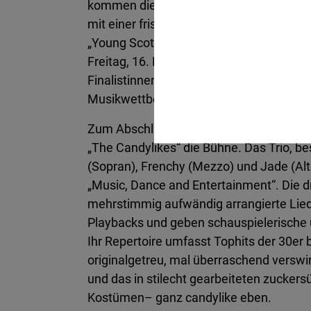
kommen die Gewinnerinnen und Gewinn
mit einer frischen Musik-Brise aus Schot
„Young Scots Trad Awards Winner Tour“ 
Freitag, 16. Februar, die Preisträgerinne
Finalistinnen und Finalisten renommierte
Musikwettbewerbe dem Hertener Publi
Zum Abschluss der Klangraum-Reihe ente
„The Candylikes“ die Bühne. Das Trio, 
(Sopran), Frenchy (Mezzo) und Jade (Alt
„Music, Dance and Entertainment“. Die d
mehrstimmig aufwändig arrangierte Lie
Playbacks und geben schauspielerische 
Ihr Repertoire umfasst Tophits der 30er b
originalgetreu, mal überraschend verswin
und das in stilecht gearbeiteten zuckers
Kostümen– ganz candylike eben.