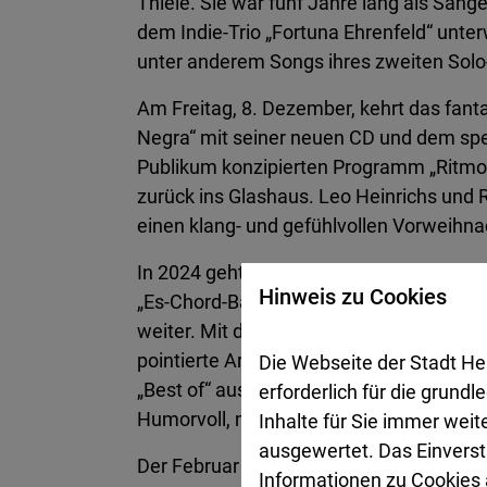
Thiele. Sie war fünf Jahre lang als Säng
dem Indie-Trio „Fortuna Ehrenfeld“ unterw
unter anderem Songs ihres zweiten Solo-A
Am Freitag, 8. Dezember, kehrt das fanta
Negra“ mit seiner neuen CD und dem spez
Publikum konzipierten Programm „Ritmo
zurück ins Glashaus. Leo Heinrichs und 
einen klang- und gefühlvollen Vorweihn
In 2024 geht es am Freitag, 19. Januar, m
Hinweis zu Cookies
„Es-Chord-Band“ (Cello & Schlagzeug) a
weiter. Mit dem Titel „Alles auf Liebe“ be
pointierte Art die vielen Gesichter der L
Die Webseite der Stadt He
„Best of“ aus der bunten Palette von Luc
erforderlich für die grund
Humorvoll, melancholisch und sehr fröhli
Inhalte für Sie immer wei
ausgewertet. Das Einverst
Der Februar bleibt für den Folk reservie
Informationen zu Cookies a