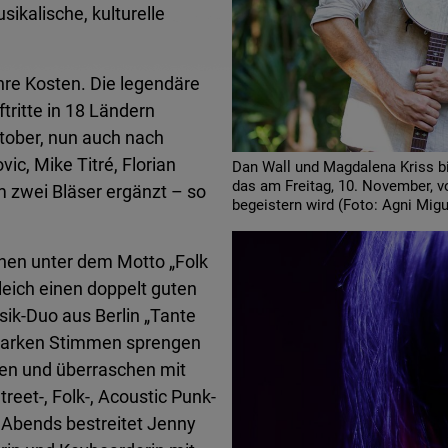
sikalische, kulturelle
hre Kosten. Die legendäre
tritte in 18 Ländern
ktober, nun auch nach
c, Mike Titré, Florian
Dan Wall und Magdalena Kriss b
das am Freitag, 10. November, v
 zwei Bläser ergänzt – so
begeistern wird (Foto: Agni Migu
chen unter dem Motto „Folk
eich einen doppelt guten
ik-Duo aus Berlin „Tante
 starken Stimmen sprengen
en und überraschen mit
eet-, Folk-, Acoustic Punk-
 Abends bestreitet Jenny