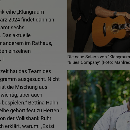
sikreihe „Klangraum
März 2024 findet dann an
samt sechs
 Das aktuelle
er anderem im Rathaus,
den einzelnen
Die neue Saison von "Klangraum 
 |
"Blues Company" (Foto: Manfred 
lzeit hat das Team des
rogramm ausgesucht. Nicht
 ist die Mischung aus
 wichtig, aber auch
bespielen.“ Bettina Hahn
eihe gehört fest zu Herten.“
von der Volksbank Ruhr
 erklärt, warum: „Es ist