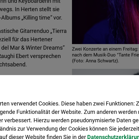
erin und Keyboarderin mit
egs. In Herten stellt sie
lbums „Killing time“ vor.
stische Gitarrenduo „Tierra
iell für das Hertener
 del Mar & Winter Dreams“
Zwei Konzerte an einem Freitag:
nach dem Musik-Duo "Tante Frie
Raughi Ebert versprechen
(Foto: Anna Schwartz).
achtsabend.
it Lucy van Kuhl und ihrer
uf der Glashaus-Bühne
singt Lucy auf ihre
iebe, kombiniert mit einem
rten verwendet Cookies. Diese haben zwei Funktionen: Z
ys Liebesliedern.
legende Funktionalität der Website. Zum anderen werden m
ch!
ter verbessert. Hierzu werden pseudonymisierte Daten 
ändnis zur Verwendung der Cookies können Sie jederzeit
rt – zum wiederholten Malen
uf dieser Website finden Sie in der
Datenschutzerkläru