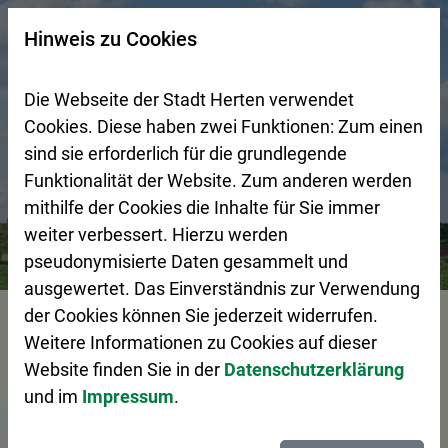
Zur Startseite (Schnelltaste 0)
Zum Seitenanfang springen (Schnelltaste A)
Zur Navigation/Menü springen (Schnelltaste M)
Zur Suche springen (Schnelltaste 8)
Zum Inhalt springen (Schnelltaste I)
Zum Fußbereich springen (Schnelltaste Z)
×
Hinweis zu Cookies
Suchseite mit Schnellsuche
Die Webseite der Stadt Herten verwendet
Cookies. Diese haben zwei Funktionen: Zum einen
sind sie erforderlich für die grundlegende
Funktionalität der Website. Zum anderen werden
mithilfe der Cookies die Inhalte für Sie immer
weiter verbessert. Hierzu werden
Bürgerservice
Pressemeldungen
Großer Dank an Feuer
pseudonymisierte Daten gesammelt und
ausgewertet. Das Einverständnis zur Verwendung
Vorlesen
der Cookies können Sie jederzeit widerrufen.
Weitere Informationen zu Cookies auf dieser
Website finden Sie in der
Datenschutzerklärung
und im
Impressum
.
Großer Dank an