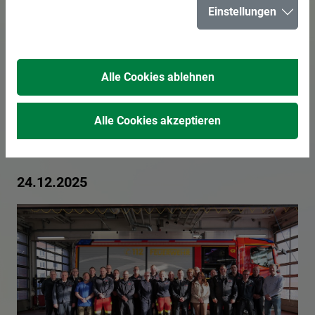
Einstellungen
Feuerwehrleute
beim
Alle Cookies ablehnen
traditionellen
Alle Cookies akzeptieren
Weihnachtsbesuch
24.12.2025