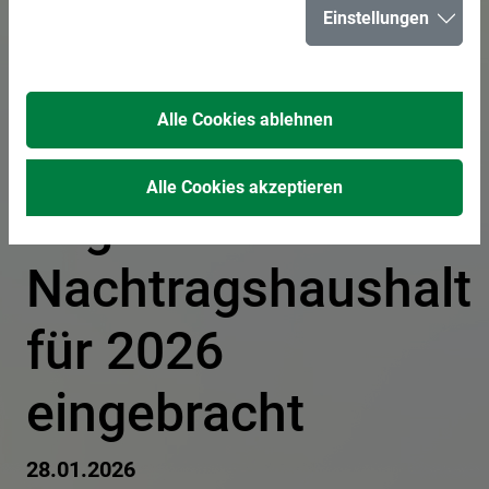
Einstellungen
Entlastung für die
Stadt Herten -
Alle Cookies ablehnen
Altschulden
Alle Cookies akzeptieren
abgelöst und
Nachtragshaushalt
für 2026
eingebracht
28.01.2026