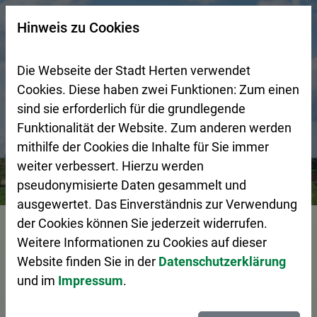
Zur Startseite (Schnelltaste 0)
Zum Seitenanfang springen (Schnelltaste A)
Zur Navigation/Menü springen (Schnelltaste M)
Zur Suche springen (Schnelltaste 8)
Zum Inhalt springen (Schnelltaste I)
Zum Fußbereich springen (Schnelltaste Z)
×
Hinweis zu Cookies
Suchseite mit Schnellsuche
Die Webseite der Stadt Herten verwendet
Cookies. Diese haben zwei Funktionen: Zum einen
sind sie erforderlich für die grundlegende
Funktionalität der Website. Zum anderen werden
mithilfe der Cookies die Inhalte für Sie immer
weiter verbessert. Hierzu werden
Bürgerservice
Pressemeldungen
Finanzielle Entlastun
pseudonymisierte Daten gesammelt und
ausgewertet. Das Einverständnis zur Verwendung
Vorlesen
der Cookies können Sie jederzeit widerrufen.
Weitere Informationen zu Cookies auf dieser
Website finden Sie in der
Datenschutzerklärung
und im
Impressum
.
Finanzielle