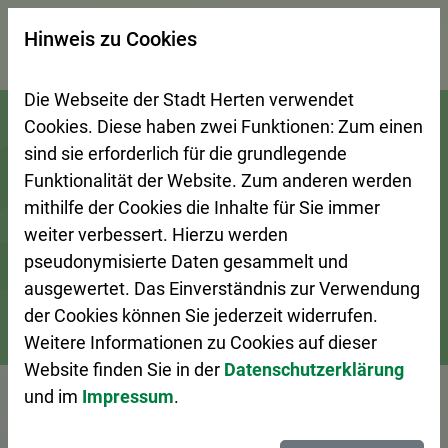
×
Hinweis zu Cookies
Suchseite mit Schnellsuche
Die Webseite der Stadt Herten verwendet
Zur Startseite (Schnelltaste 0)
Zum Seitenanfang springen (Schnelltaste A)
Zur Navigation/Menü springen (Schnelltaste M)
Zur Suche springen (Schnelltaste 8)
Zum Inhalt springen (Schnelltaste I)
Zum Fußbereich springen (Schnelltaste Z)
Cookies. Diese haben zwei Funktionen: Zum einen
sind sie erforderlich für die grundlegende
Funktionalität der Website. Zum anderen werden
mithilfe der Cookies die Inhalte für Sie immer
weiter verbessert. Hierzu werden
pseudonymisierte Daten gesammelt und
ausgewertet. Das Einverständnis zur Verwendung
der Cookies können Sie jederzeit widerrufen.
Weitere Informationen zu Cookies auf dieser
Bürgerservice
Dienstleistungen A–Z
Website finden Sie in der
Datenschutzerklärung
und im
Impressum
.
Vorlesen