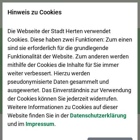
×
Hinweis zu Cookies
Suchseite mit Schnellsuche
Die Webseite der Stadt Herten verwendet
Zur Startseite (Schnelltaste 0)
Zum Seitenanfang springen (Schnelltaste A)
Zur Navigation/Menü springen (Schnelltaste M)
Zur Suche springen (Schnelltaste 8)
Zum Inhalt springen (Schnelltaste I)
Zum Fußbereich springen (Schnelltaste Z)
Cookies. Diese haben zwei Funktionen: Zum einen
sind sie erforderlich für die grundlegende
Funktionalität der Website. Zum anderen werden
mithilfe der Cookies die Inhalte für Sie immer
weiter verbessert. Hierzu werden
pseudonymisierte Daten gesammelt und
ausgewertet. Das Einverständnis zur Verwendung
der Cookies können Sie jederzeit widerrufen.
Weitere Informationen zu Cookies auf dieser
Bürgerservice
Dienstleistungen A–Z
Website finden Sie in der
Datenschutzerklärung
und im
Impressum
.
Vorlesen
Befahren der