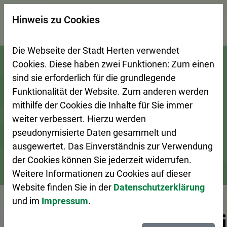
×
Hinweis zu Cookies
Suchseite mit Schnellsuche
Die Webseite der Stadt Herten verwendet
Zur Startseite (Schnelltaste 0)
Zum Seitenanfang springen (Schnelltaste A)
Zur Navigation/Menü springen (Schnelltaste M)
Zur Suche springen (Schnelltaste 8)
Zum Inhalt springen (Schnelltaste I)
Zum Fußbereich springen (Schnelltaste Z)
Cookies. Diese haben zwei Funktionen: Zum einen
sind sie erforderlich für die grundlegende
Funktionalität der Website. Zum anderen werden
mithilfe der Cookies die Inhalte für Sie immer
weiter verbessert. Hierzu werden
pseudonymisierte Daten gesammelt und
ausgewertet. Das Einverständnis zur Verwendung
der Cookies können Sie jederzeit widerrufen.
Weitere Informationen zu Cookies auf dieser
Bürgerservice
Dienstleistungen A–Z
Website finden Sie in der
Datenschutzerklärung
und im
Impressum
.
Vorlesen
Aufenthaltserlaubn