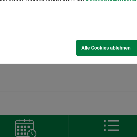
Online-Terminvergabe
Telefonsprechstunde:
Ihre Ansprechperson ist te
bis 09:00 Uhr und Montag 
erreichbar.
Alle Cookies ablehnen