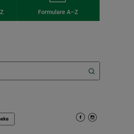
–Z
Formulare A–Z
heke