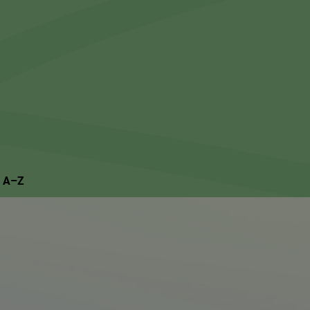
Suchseite mit Schnellsuche
n A–Z