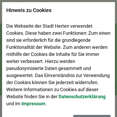
×
Hinweis zu Cookies
Suchseite mit Schnellsuche
Die Webseite der Stadt Herten verwendet
Zur Startseite (Schnelltaste 0)
Zum Seitenanfang springen (Schnelltaste A)
Zur Navigation/Menü springen (Schnelltaste M)
Zur Suche springen (Schnelltaste 8)
Zum Inhalt springen (Schnelltaste I)
Zum Fußbereich springen (Schnelltaste Z)
Cookies. Diese haben zwei Funktionen: Zum einen
sind sie erforderlich für die grundlegende
Funktionalität der Website. Zum anderen werden
mithilfe der Cookies die Inhalte für Sie immer
weiter verbessert. Hierzu werden
pseudonymisierte Daten gesammelt und
ausgewertet. Das Einverständnis zur Verwendung
der Cookies können Sie jederzeit widerrufen.
Weitere Informationen zu Cookies auf dieser
Bürgerservice
Ansprechpersonen A–Z
Website finden Sie in der
Datenschutzerklärung
und im
Impressum
.
Vorlesen
N.N.