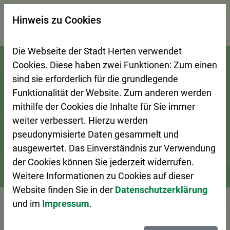
×
Hinweis zu Cookies
Suchseite mit Schnellsuche
Die Webseite der Stadt Herten verwendet
Zur Startseite (Schnelltaste 0)
Zum Seitenanfang springen (Schnelltaste A)
Zur Navigation/Menü springen (Schnelltaste M)
Zur Suche springen (Schnelltaste 8)
Zum Inhalt springen (Schnelltaste I)
Zum Fußbereich springen (Schnelltaste Z)
Cookies. Diese haben zwei Funktionen: Zum einen
sind sie erforderlich für die grundlegende
Funktionalität der Website. Zum anderen werden
mithilfe der Cookies die Inhalte für Sie immer
weiter verbessert. Hierzu werden
pseudonymisierte Daten gesammelt und
ausgewertet. Das Einverständnis zur Verwendung
der Cookies können Sie jederzeit widerrufen.
Weitere Informationen zu Cookies auf dieser
Bürgerservice
Ansprechpersonen A–Z
Website finden Sie in der
Datenschutzerklärung
und im
Impressum
.
Vorlesen
Herr Brüggemann