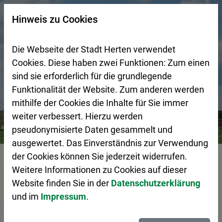
Zur Startseite (Schnelltaste 0)
Zum Seitenanfang springen (Schnelltaste A)
Zur Navigation/Menü springen (Schnelltaste M)
Zur Suche springen (Schnelltaste 8)
Zum Inhalt springen (Schnelltaste I)
Zum Fußbereich springen (Schnelltaste Z)
×
Hinweis zu Cookies
Suchseite mit Schnellsuche
Die Webseite der Stadt Herten verwendet
Cookies. Diese haben zwei Funktionen: Zum einen
sind sie erforderlich für die grundlegende
Funktionalität der Website. Zum anderen werden
mithilfe der Cookies die Inhalte für Sie immer
weiter verbessert. Hierzu werden
Bürgerservice
Pressemeldungen
VHS präsentiert Reis
pseudonymisierte Daten gesammelt und
ausgewertet. Das Einverständnis zur Verwendung
Vorlesen
der Cookies können Sie jederzeit widerrufen.
Weitere Informationen zu Cookies auf dieser
Website finden Sie in der
Datenschutzerklärung
und im
Impressum
.
VHS präsentiert