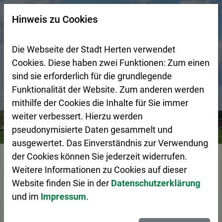
Zur Startseite (Schnelltaste 0)
Zum Seitenanfang springen (Schnelltaste A)
Zur Navigation/Menü springen (Schnelltaste M)
Zur Suche springen (Schnelltaste 8)
Zum Inhalt springen (Schnelltaste I)
Zum Fußbereich springen (Schnelltaste Z)
×
Hinweis zu Cookies
Suchseite mit Schnellsuche
Die Webseite der Stadt Herten verwendet
Cookies. Diese haben zwei Funktionen: Zum einen
sind sie erforderlich für die grundlegende
Funktionalität der Website. Zum anderen werden
mithilfe der Cookies die Inhalte für Sie immer
weiter verbessert. Hierzu werden
Bürgerservice
Pressemeldungen
Technik-Stammtisch 
pseudonymisierte Daten gesammelt und
ausgewertet. Das Einverständnis zur Verwendung
Vorlesen
der Cookies können Sie jederzeit widerrufen.
Weitere Informationen zu Cookies auf dieser
Website finden Sie in der
Datenschutzerklärung
und im
Impressum
.
Technik-