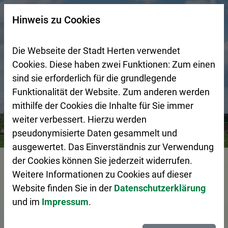
Zur Startseite (Schnelltaste 0)
Zum Seitenanfang springen (Schnelltaste A)
Zur Navigation/Menü springen (Schnelltaste M)
Zur Suche springen (Schnelltaste 8)
Zum Inhalt springen (Schnelltaste I)
Zum Fußbereich springen (Schnelltaste Z)
×
Hinweis zu Cookies
Suchseite mit Schnellsuche
Die Webseite der Stadt Herten verwendet
Cookies. Diese haben zwei Funktionen: Zum einen
sind sie erforderlich für die grundlegende
Funktionalität der Website. Zum anderen werden
mithilfe der Cookies die Inhalte für Sie immer
weiter verbessert. Hierzu werden
Bürgerservice
Pressemeldungen
Straßentheater „Now
pseudonymisierte Daten gesammelt und
ausgewertet. Das Einverständnis zur Verwendung
Vorlesen
der Cookies können Sie jederzeit widerrufen.
Weitere Informationen zu Cookies auf dieser
Website finden Sie in der
Datenschutzerklärung
und im
Impressum
.
Straßentheater