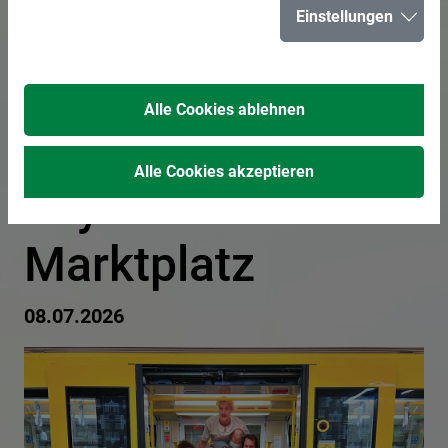
Einstellungen
„Now Departing“
kommt bei
Alle Cookies ablehnen
„summer in the
Alle Cookies akzeptieren
city“ auf den
Marktplatz
08.07.2026