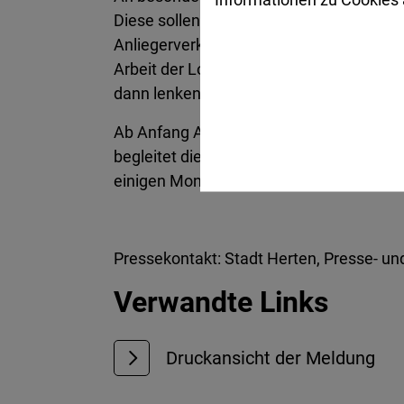
Diese sollen das unerlaubte Abstellen v
Anliegerverkehr einzuschränken. Stadtkäm
Arbeit der Logistikbranche. Gleichzeitig
dann lenken – und nur wenn nötig konseq
Ab Anfang April begleitet der Kommunal
begleitet die Kontrollen, auch an Woche
einigen Monaten auswerten und prüfen, 
Pressekontakt: Stadt Herten, Presse- und
Verwandte Links
Druckansicht der Meldung