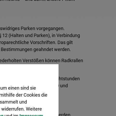
tswidriges Parken vorgegangen.
 12 (Halten und Parken), in Verbindung
parechtliche Vorschriften. Das gilt
her Bestimmungen geahndet werden.
iederholten Verstößen können Radkrallen
dsätzlich möglich. In den Nachtstunden
folgen auf Grundlage der StVO und
um einen sind sie
rnehmen.
ithilfe der Cookies die
gesammelt und
 widerrufen. Weitere
ch Betonelemente eingesetzt werden.
ng
und im
Impressum
.