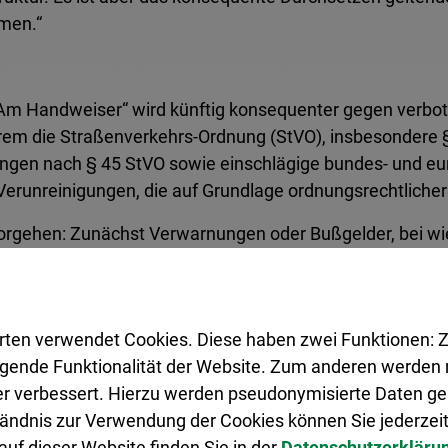
men.“
„Am Handweiser“ wird künftig konsequenter gegen verbo
rem die Straßenverkehrs-Ordnung (StVO), insbesondere §
gen nach § 45 StVO sowie einschlägige bundes- und euro
 Verunreinigungen, die auf Grundlage ordnungsrechtlic
s Vorgehen: Zunächst Verwarnungen oder Bußgelder, bei w
t werden.
Straße und der Carl-Bosch-Straße bleibt das Parken grun
weise ein absolutes Haltverbot. Auch diese Regelungen er
rten verwendet Cookies. Diese haben zwei Funktionen: Z
ordnungen nach Rücksprachen mit den ansässigen Unte
legende Funktionalität der Website. Zum anderen werden m
ter verbessert. Hierzu werden pseudonymisierte Daten 
ändnis zur Verwendung der Cookies können Sie jederzeit
n bereits heute ein Parkverbot besteht, sollen zusätzli
uf dieser Website finden Sie in der
Datenschutzerkläru