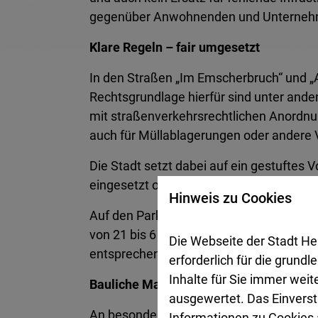
gegenüber Anwohnenden und Unterneh
Klare Regeln – fair umgesetzt
In den Straßen „Im Emscherbruch“ und 
Rechtsgrundlage hierfür sind unter ande
mit straßenverkehrsrechtlichen Anordnun
auch für Müllablagerungen oder andere
Die Stadt setzt dabei auf ein gestufte
eingesetzt oder Fahrzeuge abgeschlepp
Hinweis zu Cookies
Auf den Parkflächen an der Marie-Curie-
von 21 bis 6 Uhr gilt dort jedoch probe
Die Webseite der Stadt He
entsprechender verkehrsrechtlicher An
erforderlich für die grund
Inhalte für Sie immer wei
Bauliche Maßnahmen zur Entlastung
ausgewertet. Das Einverst
An besonders sensiblen Stellen, an dene
Informationen zu Cookies a