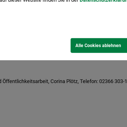
on LKW physisch verhindern – ohne die Befahrbarkeit für
merer Dr. Oliver Lind, als zuständiger Dezernent, erklä
 nehmen wir die Hinweise der Unternehmen sehr ernst. Unse
uent eingreifen. Die Maßnahmen sollen fair, nachvollzi
e Ordnungsdienst (KOD) die Maßnahmen mit verstärkten 
Alle Cookies ablehnen
nenden, um ein realistisches Bild der Lage zu erhalten. 
ob sich die Lage verbessert hat oder nachgesteuert wer
 Öffentlichkeitsarbeit, Corina Plötz, Telefon: 02366 303-