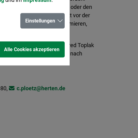
 Rettungsdienste, Entsorgung oder den
rt: „Wir haben großen Respekt vor der
Einstellungen
r Ansatz ist klar: erst informieren,
ehbar und wirksam sein.“
Kontrollen. Bürgermeister Fred Toplak
Alle Cookies akzeptieren
Die Stadt wird die Maßnahmen nach
den muss.
180,
c.ploetz@​herten.de