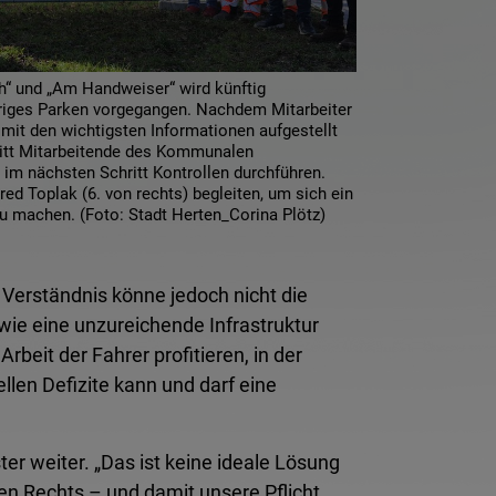
h“ und „Am Handweiser“ wird künftig
riges Parken vorgegangen. Nachdem Mitarbeiter
 mit den wichtigsten Informationen aufgestellt
itt Mitarbeitende des Kommunalen
 im nächsten Schritt Kontrollen durchführen.
ed Toplak (6. von rechts) begleiten, um sich ein
zu machen. (Foto: Stadt Herten_Corina Plötz)
 Verständnis könne jedoch nicht die
ie eine unzureichende Infrastruktur
beit der Fahrer profitieren, in der
llen Defizite kann und darf eine
r weiter. „Das ist keine ideale Lösung
den Rechts – und damit unsere Pflicht