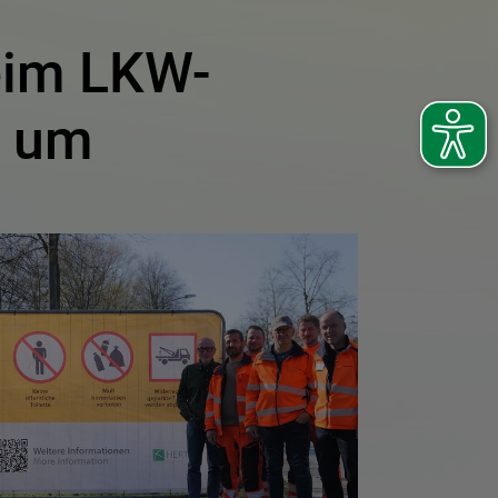
eim LKW-
e um