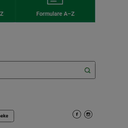
–Z
Formulare A–Z
heke