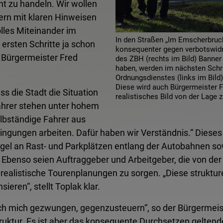
ent zu handeln. Wir wollen
ern mit klaren Hinweisen
olles Miteinander im
In den Straßen „Im Emscherbruc
 ersten Schritte ja schon
konsequenter gegen verbotswid
o Bürgermeister Fred
des ZBH (rechts im Bild) Banner
haben, werden im nächsten Schr
Ordnungsdienstes (links im Bild)
Diese wird auch Bürgermeister Fr
ss die Stadt die Situation
realistisches Bild von der Lage 
Fahrer stehen unter hohem
lbständige Fahrer aus
dingungen arbeiten. Dafür haben wir Verständnis.“ Dieses
l an Rast- und Parkplätzen entlang der Autobahnen sow
Ebenso seien Auftraggeber und Arbeitgeber, die von der Ar
 realistische Tourenplanungen zu sorgen. „Diese strukture
ren“, stellt Toplak klar.
h mich gezwungen, gegenzusteuern“, so der Bürgermeiste
truktur. Es ist aber das konsequente Durchsetzen gelten