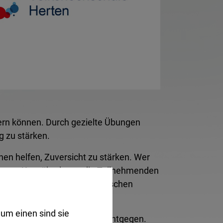
tern können. Durch gezielte Übungen
g zu stärken.
nen helfen, Zuversicht zu stärken. Wer
diesem Kurs überlegen die Teilnehmenden
tützen kann. Resiliente Menschen
um einen sind sie
-Mail an
vhs@​herten.de
entgegen.