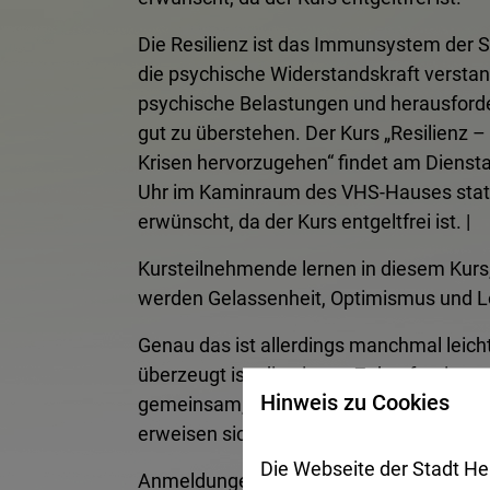
Die Resilienz ist das Immunsystem der Se
die psychische Widerstandskraft versta
psychische Belastungen und herausford
gut zu überstehen. Der Kurs „Resilienz – d
Krisen hervorzugehen“ findet am Dienst
Uhr im Kaminraum des VHS-Hauses stat
erwünscht, da der Kurs entgeltfrei ist. |
Kursteilnehmende lernen in diesem Kurs,
werden Gelassenheit, Optimismus und Lö
Genau das ist allerdings manchmal leich
überzeugt ist, die eigene Zukunft mitge
Hinweis zu Cookies
gemeinsam, was guttut, wie aufgetankt 
erweisen sich langfristig als selbstsiche
Die Webseite der Stadt He
Anmeldungen zu diesem Kurs nimmt die 