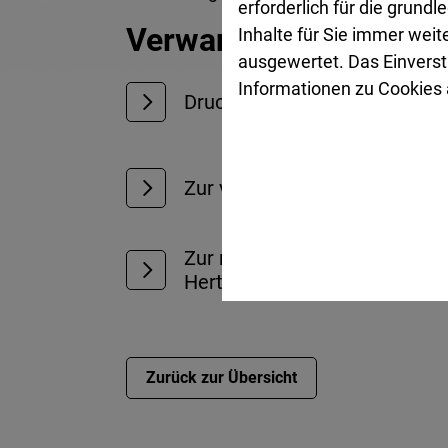
erforderlich für die grund
Verwandte Links
Inhalte für Sie immer wei
ausgewertet. Das Einverst
Informationen zu Cookies a
Druckansicht der Meldung
Zur vorherigen Meldung (Stad
Zur nächsten Meldung („The 
Herten)
Zurück zur Übersicht