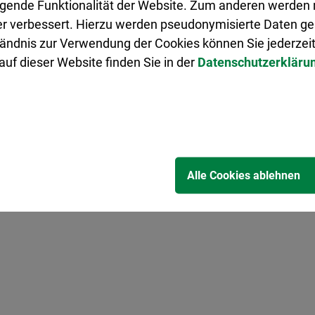
legende Funktionalität der Website. Zum anderen werden m
ter verbessert. Hierzu werden pseudonymisierte Daten 
ändnis zur Verwendung der Cookies können Sie jederzeit
uf dieser Website finden Sie in der
Datenschutzerkläru
t Herten bürgert 51 Personen ein - Übergabe der 
Alle Cookies ablehnen
Candylikes“ kommen ins Glashaus - Musik, Tanz un