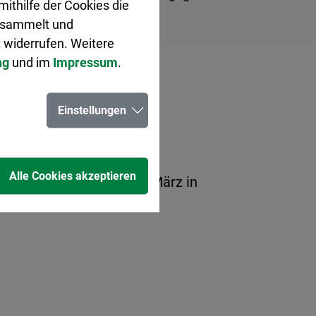
ithilfe der Cookies die
gesammelt und
 widerrufen. Weitere
ng
und im
Impressum
.
Einstellungen
Urkunden im Rathaus)
Alle Cookies akzeptieren
d Entertainment am 22. März in