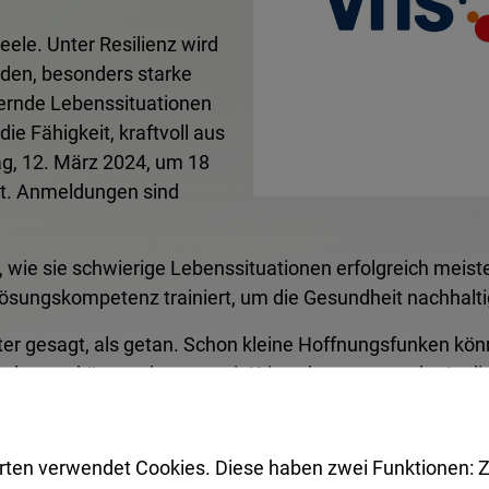
ele. Unter Resilienz wird
nden, besonders starke
ernde Lebenssituationen
ie Fähigkeit, kraftvoll aus
ag, 12. März 2024, um 18
t. Anmeldungen sind
 wie sie schwierige Lebenssituationen erfolgreich meis
sungskompetenz trainiert, um die Gesundheit nachhalti
ter gesagt, als getan. Schon kleine Hoffnungsfunken kön
stalten zu können, kommt mit Krisen besser zurecht. In 
werden kann, was nicht mehr gebraucht wird, wer unters
r, ausgeglichen und angstfreier.
rten verwendet Cookies. Diese haben zwei Funktionen: Z
VHS Herten telefonisch unter 02366 303-510 oder per E