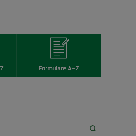
–Z
Formulare A–Z