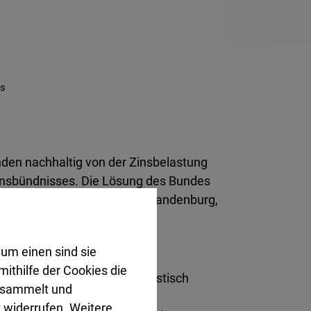
es
nden nachhaltig von der Zinsbelastung
onsbündnisses. Die Lösung des Bundes
 vorangegangen sind, wie Brandenburg,
um einen sind sie
ithilfe der Cookies die
anzlage in den Kommunen drastisch
gesammelt und
 die Defizite in Kern- und
 widerrufen. Weitere