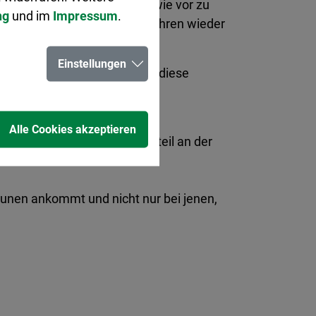
und Gemeinden erhalten nach wie vor zu
ng
und im
Impressum
.
rt, stehen wir in wenigen Jahren wieder
Einstellungen
itaufnahme. Das Land sollte diese
 von 28 Prozent anzuheben.
Alle Cookies akzeptieren
. Dies entspricht deren Anteil an der
unen ankommt und nicht nur bei jenen,