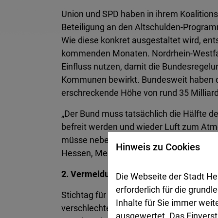
Union und SPD haben in ihrem Koalitionsv
Beteiligung an den Altschulden-Progra
Wie diese konkret ausgestaltet wird, ent
kommenden Monaten. Nordrhein-Westfa
Einfluss nutzen, damit die Bundesregelun
Kommunen bewirkt. Bundesweit haben die
erschreckende Höhe von rund 35 Milliard
„Der Bund muss tatsächlich die Hälfte 
befreit werden und wieder Luft zum At
müsse neben NRW auch jene Länder berü
Hinweis zu Cookies
Hessen, Mecklenburg-Vorpommern, Niede
2. Vermeidung von Neuschulden
Die Webseite der Stadt He
erforderlich für die grund
Stichtag für die NRW-Altschulden-Regel
Inhalte für Sie immer wei
verschlechtert. Die Sozialausgaben sind
ausgewertet. Das Einverst