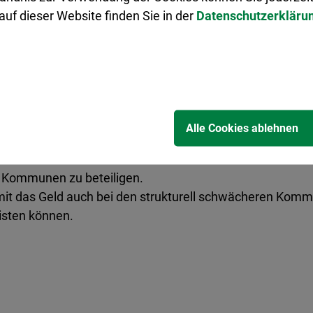
Die Finanzverteilung ist strukturell unfair. Die Städte 
uf dieser Website finden Sie in der
Datenschutzerkläru
enfalle zu geraten. Wenn das Land hier nicht gegensteue
hrbar-Wulfen, Sprecherin des Aktionsbündnisses.
tzt durch die jüngst erweiterten Möglichkeiten zur Kred
en am Steueraufkommen) wieder auf das frühere Niveau
Alle Cookies ablehnen
ervermögen Infrastruktur“ an die Kommunen weiterzugeben
r Kommunen zu beteiligen.
it das Geld auch bei den strukturell schwächeren Komm
isten können.