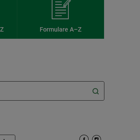
–Z
Formulare A–Z