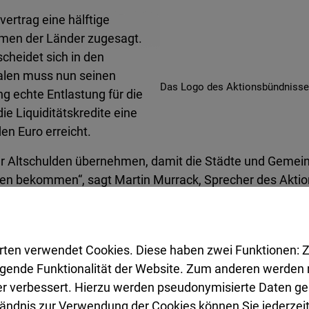
ertrag eine hälftige
mmen der Länder zugesagt.
scheidet sich in den
len muss nun seinen
Das Logo des Aktionsbündniss
g echte Entlastung für die
 Liquiditätskredite eine
en Euro erreicht.
der Altschulden übernehmen, damit die Städte und Gemei
men bekommen“, sagt Martin Murrack, Sprecher des Akti
cksichtigen, die bereits mutig mit eigenen Programmen
rsachsen, Rheinland-Pfalz und das Saarland.
rten verwendet Cookies. Diese haben zwei Funktionen: Z
legende Funktionalität der Website. Zum anderen werden m
ung ist der 31. Dezember 2023. Seitdem hat sich die Fin
ter verbessert. Hierzu werden pseudonymisierte Daten 
 im vergangenen Jahr um mehr als zehn Prozent gestiegen,
ändnis zur Verwendung der Cookies können Sie jederzeit