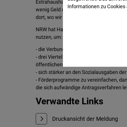
Extrahaushalten erreichen Rekordwerte. „
Informationen zu Cookies a
wenig Geld und drohen in eine Neuschuld
dort, wo wir heute stehen“, sagt Silke E
NRW hat Handlungsspielraum – nicht zule
nutzen, um:
- die Verbundquote (Anteil der Kommun
- drei Viertel des NRW-Anteils am „Sond
öffentlichen Infrastruktur.
- sich stärker an den Sozialausgaben de
- Förderprogramme zu vereinfachen, dam
die sich aufwändige Antragsverfahren le
Verwandte Links
Druckansicht der Meldung