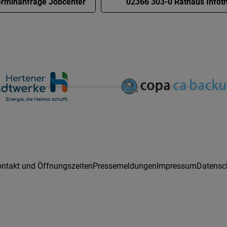
rminanfrage Jobcenter
02366 303-0 Rathaus Infot
ntakt und Öffnungszeiten
Pressemeldungen
Impressum
Datensc