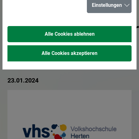
Einstellungen
sprechen -
Gebärdensprachku
Alle Cookies ablehnen
der
Alle Cookies akzeptieren
Volkshochschule
23.01.2024