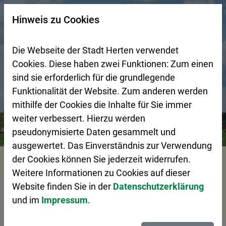
Zur Startseite (Schnelltaste 0)
Zum Seitenanfang springen (Schnelltaste A)
Zur Navigation/Menü springen (Schnelltaste M)
Zur Suche springen (Schnelltaste 8)
Zum Inhalt springen (Schnelltaste I)
Zum Fußbereich springen (Schnelltaste Z)
×
Hinweis zu Cookies
Suchseite mit Schnellsuche
Die Webseite der Stadt Herten verwendet
Cookies. Diese haben zwei Funktionen: Zum einen
sind sie erforderlich für die grundlegende
Funktionalität der Website. Zum anderen werden
mithilfe der Cookies die Inhalte für Sie immer
weiter verbessert. Hierzu werden
Bürgerservice
Pressemeldungen
Mit den Händen spre
pseudonymisierte Daten gesammelt und
ausgewertet. Das Einverständnis zur Verwendung
Vorlesen
der Cookies können Sie jederzeit widerrufen.
Weitere Informationen zu Cookies auf dieser
Website finden Sie in der
Datenschutzerklärung
und im
Impressum
.
Mit den Händen