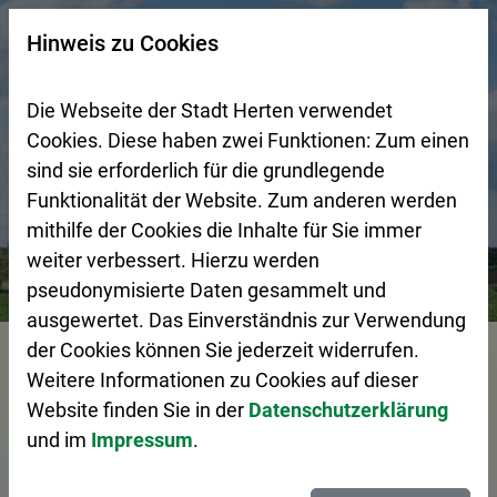
Zur Startseite (Schnelltaste 0)
Zum Seitenanfang springen (Schnelltaste A)
Zur Navigation/Menü springen (Schnelltaste M)
Zur Suche springen (Schnelltaste 8)
Zum Inhalt springen (Schnelltaste I)
Zum Fußbereich springen (Schnelltaste Z)
×
Hinweis zu Cookies
Suchseite mit Schnellsuche
Die Webseite der Stadt Herten verwendet
Cookies. Diese haben zwei Funktionen: Zum einen
sind sie erforderlich für die grundlegende
Funktionalität der Website. Zum anderen werden
mithilfe der Cookies die Inhalte für Sie immer
weiter verbessert. Hierzu werden
Bürgerservice
Pressemeldungen
Lange Lernnacht für 
pseudonymisierte Daten gesammelt und
ausgewertet. Das Einverständnis zur Verwendung
Vorlesen
der Cookies können Sie jederzeit widerrufen.
Weitere Informationen zu Cookies auf dieser
Website finden Sie in der
Datenschutzerklärung
und im
Impressum
.
Lange Lernnacht