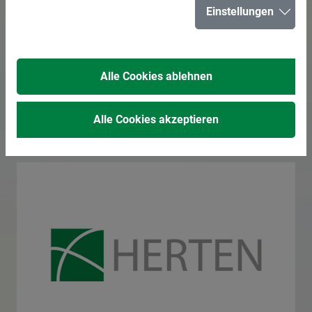
Einstellungen
für Schülerinnen
und Schüler in der
Alle Cookies ablehnen
Stadtbibliothek
Alle Cookies akzeptieren
25.03.2026