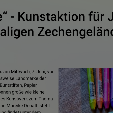
“ - Kunstaktion für 
ligen Zechengeländ
s am Mittwoch, 7. Juni, von
ungsweise Landmarke der
untstiften, Papier,
önnen große wie kleine
iches Kunstwerk zum Thema
erin Mareike Donath steht
tung findet unter dem