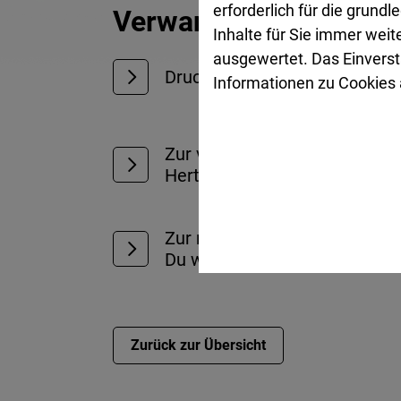
erforderlich für die grund
Verwandte Links
Inhalte für Sie immer wei
ausgewertet. Das Einverst
Druckansicht der Meldung
Informationen zu Cookies a
Zur vorherigen Meldung (Neu
Herten und Gelsenkirchen we
Zur nächsten Meldung („Tag d
Du willst!“)
Zurück zur Übersicht