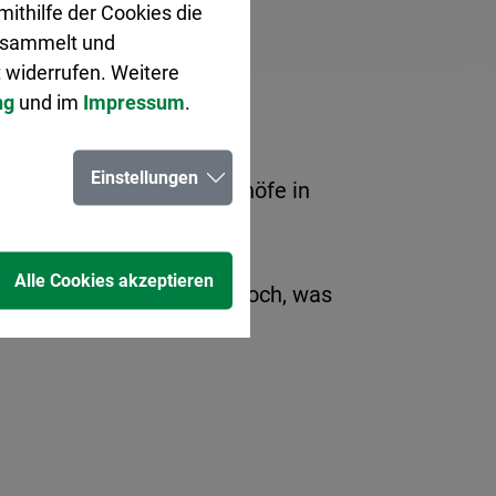
ithilfe der Cookies die
gesammelt und
 widerrufen. Weitere
ng
und im
Impressum
.
Einstellungen
ne Vorgärten und Hinterhöfe in
Alle Cookies akzeptieren
des Aktionstages: „Mach doch, was