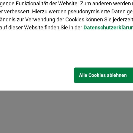
legende Funktionalität der Website. Zum anderen werden m
ter verbessert. Hierzu werden pseudonymisierte Daten 
ändnis zur Verwendung der Cookies können Sie jederzeit
uf dieser Website finden Sie in der
Datenschutzerkläru
e Runde im Vorgartenwettbewerb - Besonders schö
rden wieder prämiert)
Alle Cookies ablehnen
er Ausbildung“ am 25. Oktober in Herten - Motto 