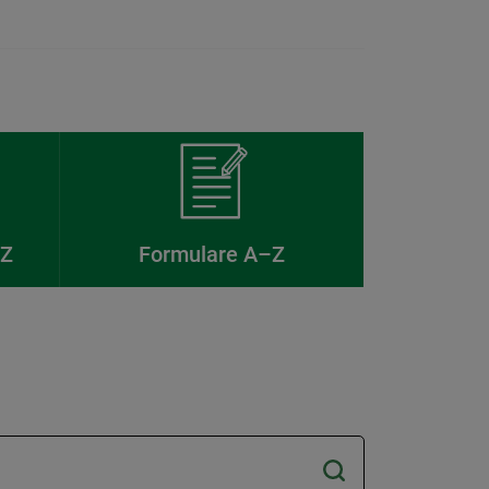
–Z
Formulare A–Z