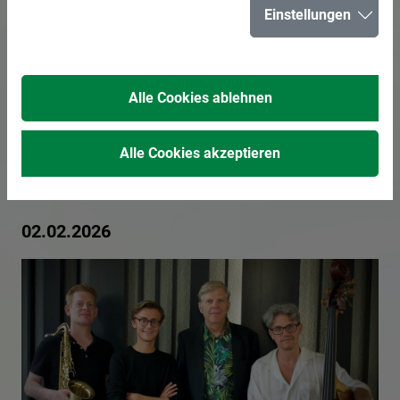
Einstellungen
Torsten
Zwingenberger
Alle Cookies ablehnen
4tet im Glashaus
Alle Cookies akzeptieren
Herten
02.02.2026