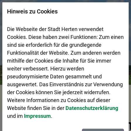
Zur Startseite (Schnelltaste 0)
Zum Seitenanfang springen (Schnelltaste A)
Zur Navigation/Menü springen (Schnelltaste M)
Zur Suche springen (Schnelltaste 8)
Zum Inhalt springen (Schnelltaste I)
Zum Fußbereich springen (Schnelltaste Z)
×
Hinweis zu Cookies
Suchseite mit Schnellsuche
Die Webseite der Stadt Herten verwendet
Cookies. Diese haben zwei Funktionen: Zum einen
sind sie erforderlich für die grundlegende
Funktionalität der Website. Zum anderen werden
mithilfe der Cookies die Inhalte für Sie immer
weiter verbessert. Hierzu werden
Bürgerservice
Pressemeldungen
Konzertverschiebung
pseudonymisierte Daten gesammelt und
ausgewertet. Das Einverständnis zur Verwendung
Vorlesen
der Cookies können Sie jederzeit widerrufen.
Weitere Informationen zu Cookies auf dieser
Website finden Sie in der
Datenschutzerklärung
und im
Impressum
.
Konzertverschiebun