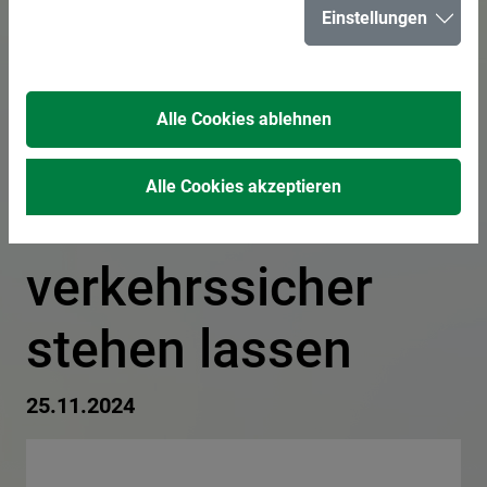
Einstellungen
Papierabfuhr am
Montag, 25.
Alle Cookies ablehnen
November -
Alle Cookies akzeptieren
Behälter
verkehrssicher
stehen lassen
25.11.2024