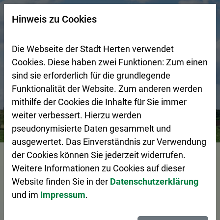
Zur Startseite (Schnelltaste 0)
Zum Seitenanfang springen (Schnelltaste A)
Zur Navigation/Menü springen (Schnelltaste M)
Zur Suche springen (Schnelltaste 8)
Zum Inhalt springen (Schnelltaste I)
Zum Fußbereich springen (Schnelltaste Z)
×
Hinweis zu Cookies
Suchseite mit Schnellsuche
Die Webseite der Stadt Herten verwendet
Cookies. Diese haben zwei Funktionen: Zum einen
sind sie erforderlich für die grundlegende
Funktionalität der Website. Zum anderen werden
mithilfe der Cookies die Inhalte für Sie immer
weiter verbessert. Hierzu werden
Bürgerservice
Pressemeldungen
Keine Papierabfuhr 
pseudonymisierte Daten gesammelt und
ausgewertet. Das Einverständnis zur Verwendung
Vorlesen
der Cookies können Sie jederzeit widerrufen.
Weitere Informationen zu Cookies auf dieser
Website finden Sie in der
Datenschutzerklärung
und im
Impressum
.
Keine