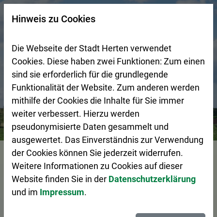
Zur Startseite (Schnelltaste 0)
Zum Seitenanfang springen (Schnelltaste A)
Zur Navigation/Menü springen (Schnelltaste M)
Zur Suche springen (Schnelltaste 8)
Zum Inhalt springen (Schnelltaste I)
Zum Fußbereich springen (Schnelltaste Z)
×
Hinweis zu Cookies
Suchseite mit Schnellsuche
Die Webseite der Stadt Herten verwendet
Cookies. Diese haben zwei Funktionen: Zum einen
sind sie erforderlich für die grundlegende
Funktionalität der Website. Zum anderen werden
mithilfe der Cookies die Inhalte für Sie immer
weiter verbessert. Hierzu werden
Bürgerservice
Pressemeldungen
Jetzt beantragen: D
pseudonymisierte Daten gesammelt und
ausgewertet. Das Einverständnis zur Verwendung
Vorlesen
der Cookies können Sie jederzeit widerrufen.
Weitere Informationen zu Cookies auf dieser
Website finden Sie in der
Datenschutzerklärung
und im
Impressum
.
Jetzt beantragen: