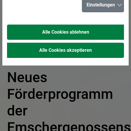
Einstellungen
Dächer begrünen
und beim
Alle Cookies ablehnen
klimarobusten
Alle Cookies akzeptieren
Umbau helfen -
Neues
Förderprogramm
der
Emschergenossens