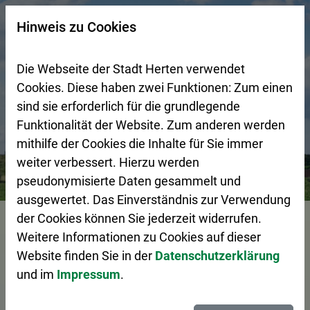
Zur Startseite (Schnelltaste 0)
Zum Seitenanfang springen (Schnelltaste A)
Zur Navigation/Menü springen (Schnelltaste M)
Zur Suche springen (Schnelltaste 8)
Zum Inhalt springen (Schnelltaste I)
Zum Fußbereich springen (Schnelltaste Z)
×
Hinweis zu Cookies
Suchseite mit Schnellsuche
Die Webseite der Stadt Herten verwendet
Cookies. Diese haben zwei Funktionen: Zum einen
sind sie erforderlich für die grundlegende
Funktionalität der Website. Zum anderen werden
mithilfe der Cookies die Inhalte für Sie immer
weiter verbessert. Hierzu werden
Bürgerservice
Pressemeldungen
Green Hub Emscher: 
pseudonymisierte Daten gesammelt und
ausgewertet. Das Einverständnis zur Verwendung
Vorlesen
der Cookies können Sie jederzeit widerrufen.
Weitere Informationen zu Cookies auf dieser
Website finden Sie in der
Datenschutzerklärung
und im
Impressum
.
Green Hub