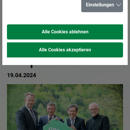
Einstellungen
Emscher:
Recklinghausen,
Alle Cookies ablehnen
Herten und Herne
Alle Cookies akzeptieren
kooperieren
19.04.2024