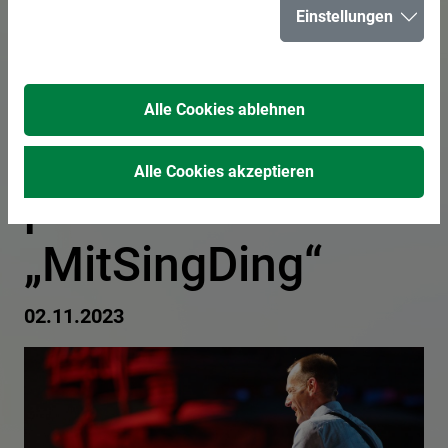
Einstellungen
anderen Hits im
Glashaus singen -
Alle Cookies ablehnen
Stefan Nussbaum
Alle Cookies akzeptieren
präsentiert das
„MitSingDing“
02.11.2023