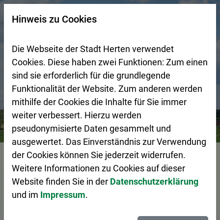
Zur Startseite (Schnelltaste 0)
Zum Seitenanfang springen (Schnelltaste A)
Zur Navigation/Menü springen (Schnelltaste M)
Zur Suche springen (Schnelltaste 8)
Zum Inhalt springen (Schnelltaste I)
Zum Fußbereich springen (Schnelltaste Z)
×
Hinweis zu Cookies
Suchseite mit Schnellsuche
Die Webseite der Stadt Herten verwendet
Cookies. Diese haben zwei Funktionen: Zum einen
sind sie erforderlich für die grundlegende
Funktionalität der Website. Zum anderen werden
mithilfe der Cookies die Inhalte für Sie immer
weiter verbessert. Hierzu werden
Bürgerservice
Pressemeldungen
Gemeinsam mit ander
pseudonymisierte Daten gesammelt und
ausgewertet. Das Einverständnis zur Verwendung
Vorlesen
der Cookies können Sie jederzeit widerrufen.
Weitere Informationen zu Cookies auf dieser
Website finden Sie in der
Datenschutzerklärung
und im
Impressum
.
Gemeinsam mit