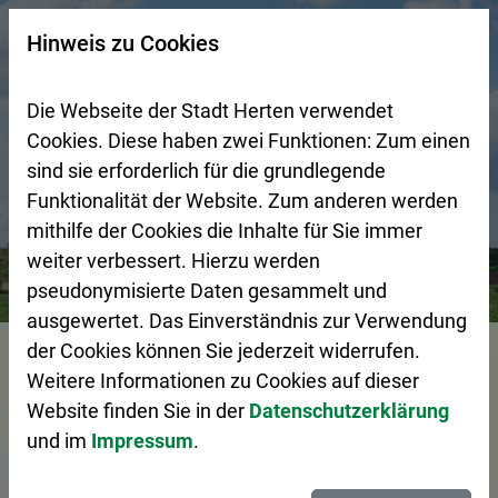
Zur Startseite (Schnelltaste 0)
Zum Seitenanfang springen (Schnelltaste A)
Zur Navigation/Menü springen (Schnelltaste M)
Zur Suche springen (Schnelltaste 8)
Zum Inhalt springen (Schnelltaste I)
Zum Fußbereich springen (Schnelltaste Z)
×
Hinweis zu Cookies
Suchseite mit Schnellsuche
Die Webseite der Stadt Herten verwendet
Cookies. Diese haben zwei Funktionen: Zum einen
sind sie erforderlich für die grundlegende
Funktionalität der Website. Zum anderen werden
mithilfe der Cookies die Inhalte für Sie immer
weiter verbessert. Hierzu werden
Bürgerservice
Pressemeldungen
Gemeinsam aktiv sei
pseudonymisierte Daten gesammelt und
ausgewertet. Das Einverständnis zur Verwendung
Vorlesen
der Cookies können Sie jederzeit widerrufen.
Weitere Informationen zu Cookies auf dieser
Website finden Sie in der
Datenschutzerklärung
und im
Impressum
.
Gemeinsam aktiv