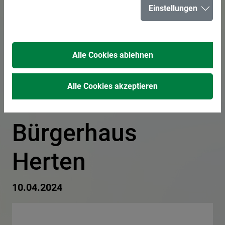
Einstellungen
sein und neue
Kontakte knüpfen
Alle Cookies ablehnen
- Freizeitbörse
Alle Cookies akzeptieren
60+ im
Bürgerhaus
Herten
10.04.2024